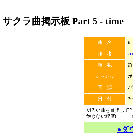
サクラ曲掲示板 Part 5 - time
曲 名
ti
作 者
ze
転 載
許
ジャンル
ポ
音 源
パ
日 付
20
明るい曲を目指して
飽きない程度に･･･
●ダ