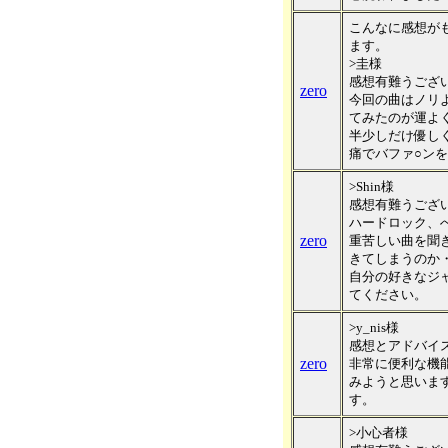
こんなに感想がも
ます。
>圭様
感想有難うござ
zero
今回の曲はノリ
てみたのが運よ
半少しだけ優し
痛でバファ○ンを
>Shin様
感想有難うござ
ハードロック、
zero
重苦しい曲を聞
きてしまうのか
自分の好きなジ
てください。
>y_nis様
感想とアドバイ
zero
非常に便利な機
みようと思いま
す。
>小心者様