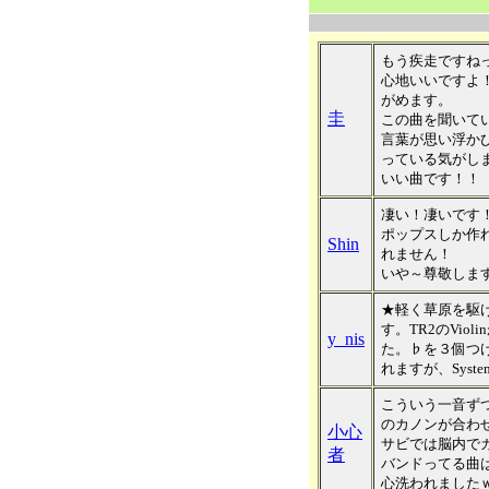
もう疾走ですね
心地いいですよ
がめます。
圭
この曲を聞いて
言葉が思い浮か
っている気がし
いい曲です！！
凄い！凄いです
ポップスしか作
Shin
れません！
いや～尊敬しま
★軽く草原を駆
す。TR2のVio
y_nis
た。♭を３個つ
れますが、Syste
こういう一音ず
のカノンが合わ
小心
サビでは脳内で
者
バンドってる曲
心洗われました