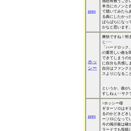
感想有難うござ
本当にカノンと
zero
て聴いてみたら
る曲にしたかっ
ばらばらになって
かなと思います
爽快ですね！明
じ･･･
「ハードロック
の重苦しい曲を
できてしまうの
ホッ
に自分も共感し
シー
自分はファンク
スよりになるこ
というか、曲がい
すしねぇ･･サ
>ホッシー様
ギターソロはギ
るのかどきどき
zero
ーソロになって
今の掲示板は確
ラードでも投稿