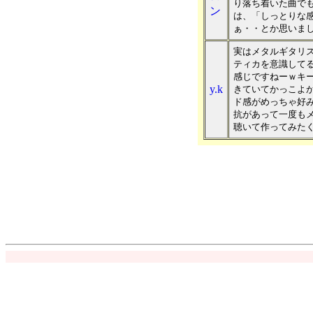
り落ち着いた曲で
ン
は、「しっとりな
ぁ・・とか思いま
実はメタルギタリ
ティカを意識して
感じですねーｗキ
y.k
きていてかっこよ
ド感がめっちゃ好
抗があって一度も
聴いて作ってみた