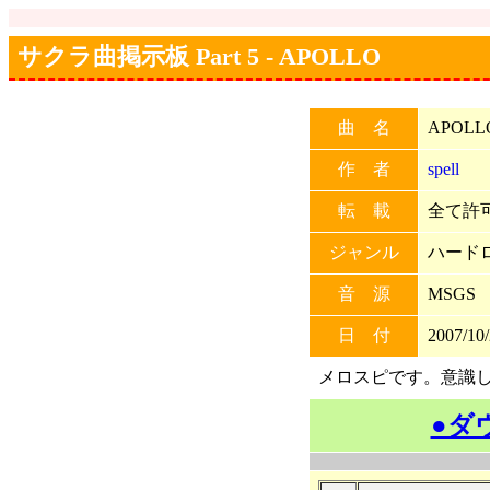
サクラ曲掲示板 Part 5 - APOLLO
曲 名
APOLL
作 者
spell
転 載
全て許可 
ジャンル
ハード
音 源
MSGS
日 付
2007/10/
メロスピです。意識
●ダ