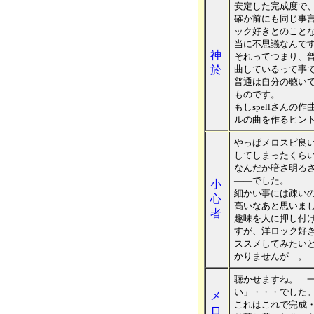
安定した完成度で
確か前にも同じ事言
ック好きとのこと
当に不思議なんで
神
それってつまり、
於
曲しているって事
普通は自分の聴い
ものです。
もしspellさん
ルの曲を作るヒン
やっぱメロスピ良
してしまったくら
なんだか暗さ明る
――でした。
小
細かい事には疎い
心
高いなあと思いま
者
趣味を人に押し付
すが、洋ロック好き
ススメしてみたい
かりませんが…。
聴かせますね。 
い」・・・でした
メ
これはこれで完成
ロ