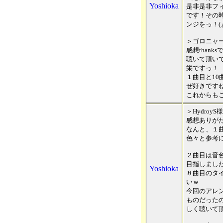
Yoshioka
是非是非フ
です！その
ンジをっ！(
＞ゴロニャ
感想thanks
聴いて頂い
栄ですっ！
１曲目と1
ぜ好きです
これからも
＞HydroyS
感想ありが
なんと、１曲
色々と参考
２曲目は音
目指しまし
Yoshioka
８曲目のタ
いｗ
今回のアレ
ものだった
しく聴いて