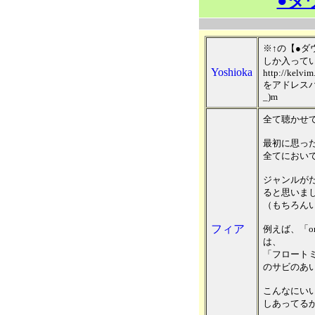
●ダ
※↑の【●
しか入って
Yoshioka
http://kelvim
をアドレスバ
_)m
全て聴かせ
最初に思っ
全てにおいて
ジャンルが
ると思いま
（もちろん
フィア
例えば、「ori
は、
「フロートミスト
のサビのあ
こんなにい
しあってる