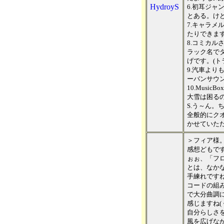
HydroyS
6.初耳ジャ
とある。け
7.キャラメ
たりできま
8.コミカル
ラック名で
げです。(ト
9.汽車より
ーバンサウ
10.Musi
大雪は困る
S.う～ん。
全般的にク
かせていた
＞フィア様
感想どもですー
ぉぉ、「フ
とは、なか
手練れですね
コードの組
で大分曲調
感じますね(
自分らしさ
風を広げな