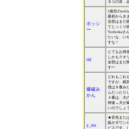
ネコの音…
1曲目のsoli
最初からき
全部はまだ
ホッシ
てじっくり
ー
Yoshio
たいな、い
すな！
とてもお得
しかもクオ
rid
全部はまだ
す^^
どれもこれ
ですが、眠
僕は９番み
爆破み
ムだったり
かん
４番は、犬
神速→犬が爆
いのでしょう
★音色または
版がダウン
y_nis
ビスです。し