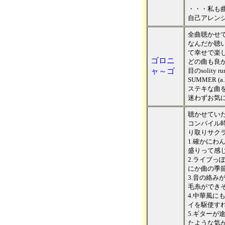
・・・私も
自己アレン
全曲聴かせ
なんだか聴
て幸せで楽
ゴロニ
どの曲も良
ャ～ゴ
目のsolity
SUMMER (
ステキな曲
迷わずお気に
聴かせてい
コンパイル
り取りサク
1.確かにわ
盛りって感
2.ライブっ
にか曲の季
3.音の絡み
毛糸ができ
4.中華風に
イを駆使す
5.ギターが
たような気