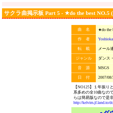
サクラ曲掲示板 Part 5 - ★do the best NO.5 (20
曲 名
★do the 
作 者
Yoshioka
転 載
メール連
ジャンル
ダンス
音 源
MSGS
日 付
2007/08/
【NO125】１年振り
系多めの全10曲なの
らは簡易版なので是非
http://kelvim.jf.land.to