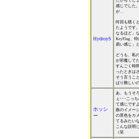
たからでし
感じでした
が…
何回も聴く
たようです
なるほど」な感
HydroyS
KeyFlag
易い感じ」
どうも、私
が邪魔して
すんごく時
ったときは
そう言うこ
ぱり難しい
あ、もうそ
ぇ･･･こっ
て感じです
ホッシ
曲のイメー
ー
の景色をカ
てるみたい
こんな説明
（笑