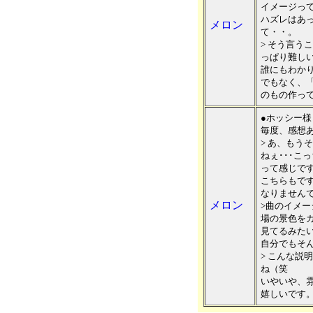
イメージっ
ハズレはあ
メロン
て・・。
> そう言う
っぱり難し
誰にもわか
でもなく、
のもの作っ
●ホッシー様
毎度、感想
> あ、もう
ねぇ･･･こ
って感じで
こちらもで
なりません
メロン
>曲のイメ
場の景色を
見てるみた
自分でもそ
> こんな説
ね（笑
いやいや、
嬉しいです