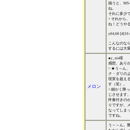
揃うと、MS
ね。
それに多少
> それから
ね！どうや
y64,66 [4[16
こんなのな
するには大
●y_nis様
感想、あり
> ★う～ん
ク・ダリの
現実を超える
す（笑）。
メロン
> 細かく降
じさせます
伴奏付きの
りですが、
なってしま
ですね。
う～～ん。