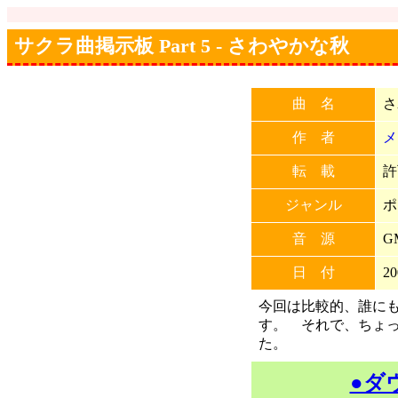
サクラ曲掲示板 Part 5 - さわやかな秋
曲 名
さ
作 者
メ
転 載
許
ジャンル
ポ
音 源
G
日 付
20
今回は比較的、誰に
す。 それで、ちょ
た。
●ダ