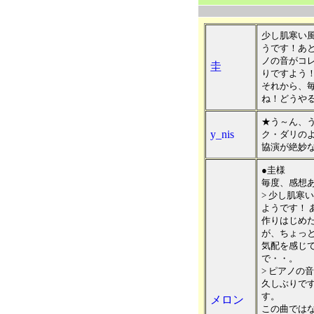
少し肌寒い
うです！あ
ノの音がコ
圭
りですよう
それから、
ね！どうや
★う～ん、
y_nis
ク・ダリの
協演が絶妙
●圭様
毎度、感想
> 少し肌寒
ようです！
作りはじめ
が、ちょっ
気配を感じ
で・・。
> ピアノの
久しぶりで
す。
メロン
この曲では