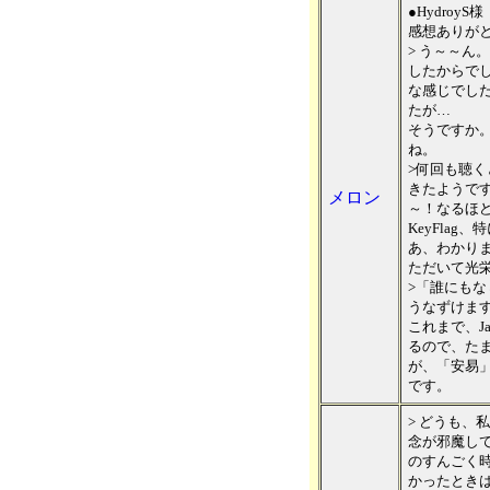
●HydroyS様
感想ありが
> う～～ん
したからで
な感じでし
たが…
そうですか
ね。
>何回も聴
きたようで
メロン
～！なるほど」
KeyFlag
あ、わかり
ただいて光
>「誰にも
うなずけま
これまで、J
るので、た
が、「安易
です。
> どうも、
念が邪魔し
のすんごく
かったとき