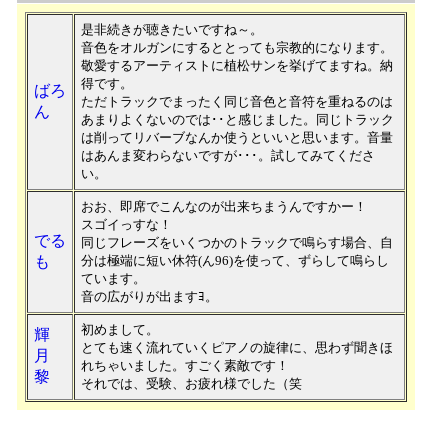
是非続きが聴きたいですね～。
音色をオルガンにするととっても宗教的になります。
敬愛するアーティストに植松サンを挙げてますね。納
得です。
ばろ
ただトラックでまったく同じ音色と音符を重ねるのは
ん
あまりよくないのでは･･と感じました。同じトラック
は削ってリバーブなんか使うといいと思います。音量
はあんま変わらないですが･･･。試してみてくださ
い。
おお、即席でこんなのが出来ちまうんですかー！
スゴイっすな！
でる
同じフレーズをいくつかのトラックで鳴らす場合、自
も
分は極端に短い休符(ん96)を使って、ずらして鳴らし
ています。
音の広がりが出ますﾖ。
初めまして。
輝
とても速く流れていくピアノの旋律に、思わず聞きほ
月
れちゃいました。すごく素敵です！
黎
それでは、受験、お疲れ様でした（笑