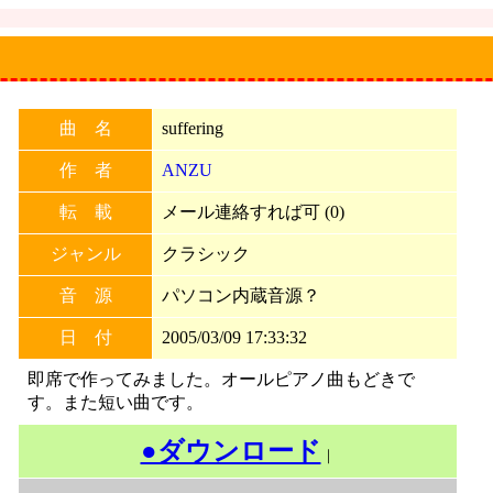
曲 名
suffering
作 者
ANZU
転 載
メール連絡すれば可 (0)
ジャンル
クラシック
音 源
パソコン内蔵音源？
日 付
2005/03/09 17:33:32
即席で作ってみました。オールピアノ曲もどきで
す。また短い曲です。
●ダウンロード
｜