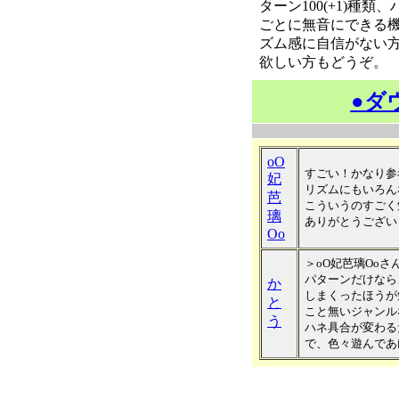
ターン100(+1)種
ごとに無音にできる機
ズム感に自信がない
欲しい方もどうぞ。
●ダ
oO
すごい！かなり参
妃
リズムにもいろん
芭
こういうのすごく
璃
ありがとうござい
Oo
＞oO妃芭璃Ooさ
パターンだけなら、
か
しまくったほうが
と
こと無いジャンル
う
ハネ具合が変わる
で、色々遊んであ