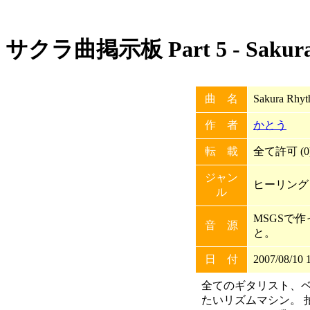
サクラ曲掲示板 Part 5 - Sakura
曲 名
Sakura Rhy
作 者
かとう
転 載
全て許可 (0
ジャン
ヒーリング
ル
MSGSで
音 源
と。
日 付
2007/08/10 
全てのギタリスト、
たいリズムマシン。 