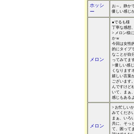
ホッシ
お～。静か
ー
優しい感じか
●でるも様
丁寧な感想
> メロン様
かｗ
今回は女性
的にタイプ
なことが自
メロン
ってみてま
> 優しい感
くなります
嬉しい言葉
ございます
んですけど
いて、まぁ
感じもある
> お忙しい
みてくださ
まぁ、いろ
共に、そっ
メロン
て、困って