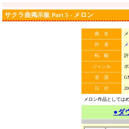
サクラ曲掲示板 Part 5 - メロン
曲 名
メ
作 者
メ
転 載
許
ジャンル
ポ
音 源
G
日 付
20
メロン作品としては
●ダ