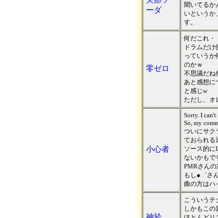
聞いてるかんじ
ーダ
いというか、
す。
何だこれ・
ドラムだけ
っていうか
のかｗ
零ゼロ
不思議だね
あと感想につ
と感じw
ただし、オ
Sorry. I can'
So, my comme
ついにサク
ておられる
小心者
ソース的にD
ないかもで
PMRさん
もし●゛さ
曲の方はハ
こういうテ
しかもこの
神於
ほとんどリ