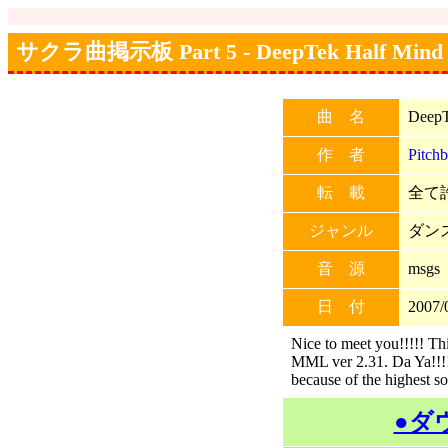
サクラ曲掲示板 Part 5 - DeepTek Half Mind
曲 名
DeepT
作 者
Pitch
転 載
全て許
ジャンル
ダン
音 源
msgs
日 付
2007/
Nice to meet you!!!!! T
MML ver 2.31. Da Ya!!!!D
because of the highest 
●ダ