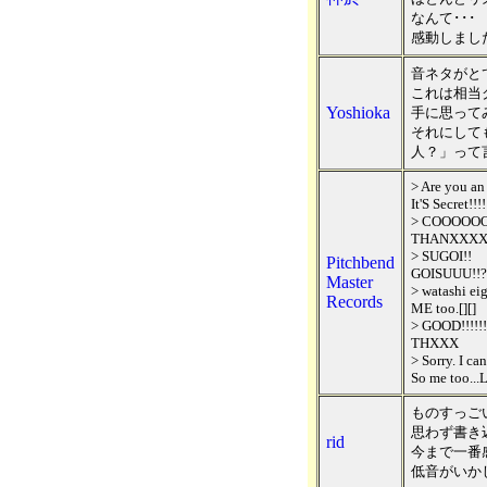
なんて･･･
感動しまし
音ネタがと
これは相当
Yoshioka
手に思って
それにして
人？」って
> Are you an
It'S Secret!!!!
> COOOOOOO
THANXXX
> SUGOI!!
Pitchbend
GOISUUU!!?
Master
> watashi ei
Records
ME too.[][]
> GOOD!!!!!!
THXXX
> Sorry. I ca
So me too...L
ものすっご
思わず書き
rid
今まで一番
低音がいか