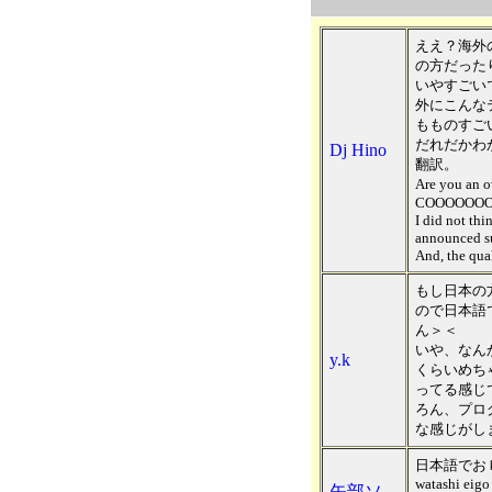
ええ？海外
の方だった
いやすごい
外にこんな
もものすご
だれだかわ
Dj Hino
翻訳。
Are you an o
COOOOOOOOO
I did not thi
announced su
And, the qual
もし日本の
ので日本語
ん＞＜
いや、なん
y.k
くらいめち
ってる感じ
ろん、プロ
な感じがしま
日本語でお
watashi eigo
矢部ソ