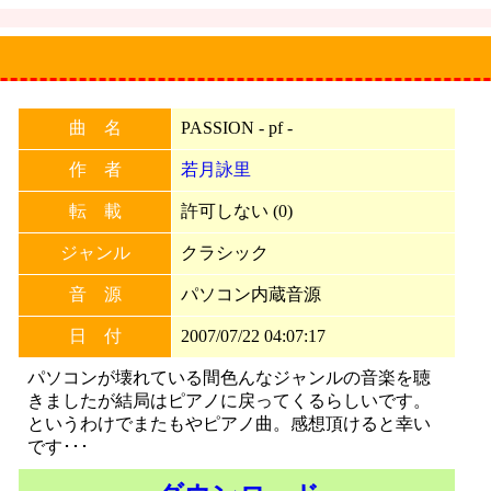
曲 名
PASSION - pf -
作 者
若月詠里
転 載
許可しない (0)
ジャンル
クラシック
音 源
パソコン内蔵音源
日 付
2007/07/22 04:07:17
パソコンが壊れている間色んなジャンルの音楽を聴
きましたが結局はピアノに戻ってくるらしいです。
というわけでまたもやピアノ曲。感想頂けると幸い
です･･･