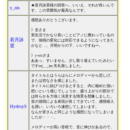
★若月詠里様の回答へ…いいえ、それが良いんで
y_nis
す。この雰囲気が最高なんです。
感想ありがとうございます。
》圭さま
実生活でかなり長いことピアノに携わっているの
若月詠
で、強弱の変化には対応できるようになってきた
里
かなと…。月明かりの下、いいですねー。
》y-nisさま
ああっ、すいません、少し取り違えていたみたい
ですm(_ _;)m 失礼致しました。
タイトルとはうらはらにメロディーから悲しげ、
または切なさを感じました。
タイトルに結びつけるとすると、内に秘めた強い
想いという感じでしょうか、盛り上がりの部分で
は何らかを力強く決意する情景を想像しました。
音の強弱による表現が良くできていて、感情移入
HydroyS
を誘い、いろいろ連想してしまいます。
なんか皆さんと同じような感想になってしまいま
したが・・・。
メロディーが高い音程で、音に伸びがあるので、