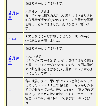
感想ありがとうございます。
》矢部ソーダさま
若月詠
青、ですか…想像力の乏しい若月にはあまり具体
里
的な風景が浮かばないのですが、また新たな解釈
を得ることができました。ありがとうございま
す。
★激しさはそんなに感じませんが、強い情熱と一
y_nis
抹の寂しさを感じました。
感想ありがとうございます。
》y_nisさま
若月詠
こちらのパワー不足でしたか…激情ではなく情熱
里
と寂しさのイメージだったのですね。次回以降ピ
アノ曲を作るときはもう少し題名にマッチするよ
うにしたいです…。
音の強弱テクに、思わずゾワワワと鳥肌が立って
しまった・・・！！とても綺麗！！月明かりの下
でこの曲なってたら、酔いしれます！(個人的な趣
圭
味ｷﾀｰ)。タッチの仕方が解りやすく、テーマ：激
情というのが、凄く伝わってきます。凄いぞお
お！！