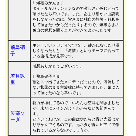
》爆破みかんさま
タイトルがパッションなので激しさが感じとって
頂けたなら幸いです。また、あまり細かい曲説明
をしなかったのは、皆さまに独自の想像・解釈を
して頂きたいからだったりするので、爆破さまの
独自の解釈を聞くことができてよかったです´｀
ホントいいメロディですね･･。静かになったり激
飛鳥硝
しくなったりと、「激情」というテーマに合って
子
いる曲構成が見事です。
感想ありがとうございます。
若月詠
》飛鳥硝子さま
割とスッ出てきたメロディだったので、装飾して
里
ない状態のまま主旋律に持ってきました。気に入
って頂けたのなら幸いです。
聴力が壊れてるので、いろんな空耳を聞きました
が、未だにメインがよくわからない矢部さんで
矢部ソ
す。
ーダ
どういうわけか、この曲はやたらと青い光景ばか
り浮かんでくるのです。元ネタが青いピアノで作
られているからなのでしょうか。