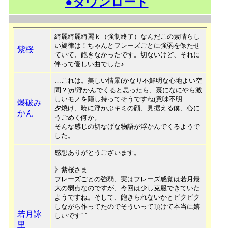
●ダウンロード
｜
綺麗綺麗綺麗ｋ（強制終了）なんだこの素晴らし
い旋律は！ちゃんとフレーズごとに強弱を保たせ
紫桜
ていて、飽きなかったです。切ないけど、それに
伴って優しい曲でした♪
…これは。美しい情景(かなり不鮮明な心地よい空
間？)が浮かんでくると思ったら、裏になにやら激
しいモノを隠し持ってそうですね(意味不明
爆破み
夕焼け、暁に浮かぶキミの顔、見据える僕、心に
かん
うごめく何か。
そんな感じの切なげな物語が浮かんでくるようで
した。
感想ありがとうございます。
》紫桜さま
フレーズごとの強弱、実はフレーズ感覚は若月最
大の弱点なのですが、今回は少し克服できていた
ようですね。そして、飽きられないかとビクビク
しながら作ってたのでそういって頂けて本当に嬉
若月詠
しいです´｀
里