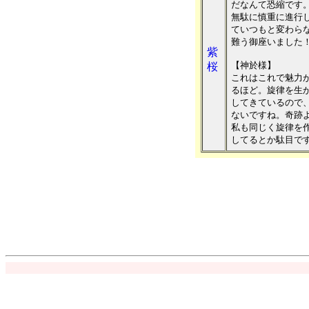
だなんて恐縮です
無駄に慎重に進行
ていつもと変わら
難う御座いました
紫
【神於様】
桜
これはこれで魅力が
るほど。旋律を生
してきているので
ないですね。奇跡
私も同じく旋律を
してるとか駄目で