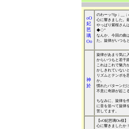
のわーッ!!(p；__；
oO
心に響きました。最
妃
やっぱり紫桜さん
芭
◆◇”
璃
なんか、今回の曲
た。旋律がいつも
Oo
旋律があまり気に
からいつもと若干
これはこれで魅力
かしきれていない
リズムとテンポを
神
か。
於
慣れたパターンだ
不意に奇跡が起こ
ちなみに、旋律を
に音を並べて旋律
苦してます。
【oO妃芭璃Oo様】
心に響きましたか