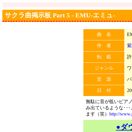
サクラ曲掲示板 Part 5 - EMU-エミュ-
曲 名
E
作 者
紫
転 載
許
ジャンル
ワ
音 源
パ
日 付
20
無駄に音が低いピア
み出ているような･･
ます（笑）
http://www.
●ダ