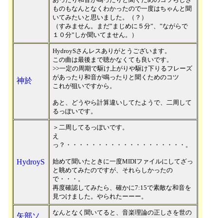
ものもなんとなくわかったので一度はちゃんと聞
いてみたいと思いました。（？）
（すみません。まだ”まじめに５分”、”ながらで
１０分”しか聞いてません。）
HydroySさんレスありがとうございます。
この曲は最後まで聴かなくても良いです。
>>一定の周期で駆け上がりや駆け下りるフレーズ
があったり和音が鳴ったりと聞くためのコツ
神於
これが狙いですから。
あと、どうやら計算違いしてたようで、二周して
るっぽいです。
＞二周してるっぽいです。
え
っ？・・・・・・・・・・・・・・・・・・・。
HydroyS
始めて聞いたときに一度MIDIファイルにしてざっ
と眺めてみたのですが、それらしかったの
で・・・。
再度確認してみたら、確かに7:15で素敵な和音を
見つけました。やられたーーー。
なんとなく聞いてると、音楽理論の正しさを世の
矢部ソ