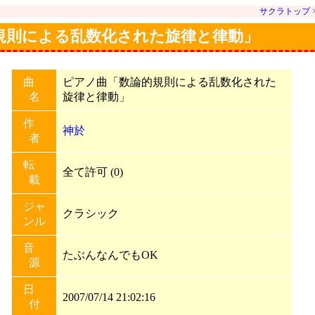
サクラトップ
数論的規則による乱数化された旋律と律動」
曲
ピアノ曲「数論的規則による乱数化された
名
旋律と律動」
作
神於
者
転
全て許可 (0)
載
ジャ
クラシック
ンル
音
たぶんなんでもOK
源
日
2007/07/14 21:02:16
付