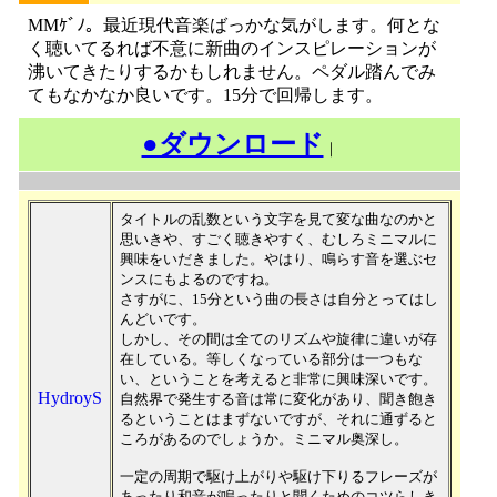
MMｹﾞﾉ。最近現代音楽ばっかな気がします。何とな
く聴いてるれば不意に新曲のインスピレーションが
沸いてきたりするかもしれません。ペダル踏んでみ
てもなかなか良いです。15分で回帰します。
●ダウンロード
｜
タイトルの乱数という文字を見て変な曲なのかと
思いきや、すごく聴きやすく、むしろミニマルに
興味をいだきました。やはり、鳴らす音を選ぶセ
ンスにもよるのですね。
さすがに、15分という曲の長さは自分とってはし
んどいです。
しかし、その間は全てのリズムや旋律に違いが存
在している。等しくなっている部分は一つもな
い、ということを考えると非常に興味深いです。
HydroyS
自然界で発生する音は常に変化があり、聞き飽き
るということはまずないですが、それに通ずると
ころがあるのでしょうか。ミニマル奥深し。
一定の周期で駆け上がりや駆け下りるフレーズが
あったり和音が鳴ったりと聞くためのコツらしき