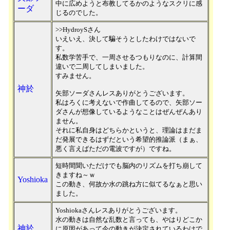
中に広めようと布教してるかのようなスクリに感
ーダ
じるのでした。
>>HydroySさん
いえいえ、決して騙そうとしたわけではないで
す。
私数学苦手で、一周させるつもりなのに、計算間
違いで二周してしまいました。
すみません。
神於
矢部ソーダさんレスありがとうございます。
私はろくに考えないで作曲してるので、矢部ソー
ダさんが想像しているようなことはぜんぜんあり
ません。
それに私自身はどちらかというと、理論はまだま
だ発展できるはずだという希望的推論派（まぁ、
悪く言えばただの電波ですが）ですね。
短時間聞いただけでも脳内のリズムを打ち崩して
きますね～ｗ
Yoshioka
この動き、何故か水の跳ね方に似てるなぁと思い
ました。
Yoshiokaさんレスありがとうございます。
水の動きは自然な乱数と言っても、やはりどこか
神於
に原因があって今の動きが決定されているわけで