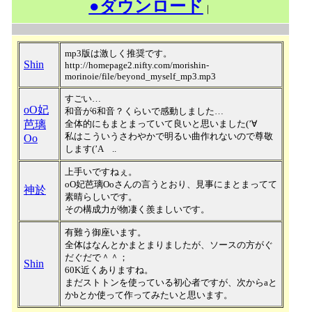
●ダウンロード
｜
mp3版は激しく推奨です。
Shin
http://homepage2.nifty.com/morishin-
morinoie/file/beyond_myself_mp3.mp3
すごい…
oO妃
和音が6和音？くらいで感動しました…
芭璃
全体的にもまとまっていて良いと思いました(’∀
私はこういうさわやかで明るい曲作れないので尊敬
Oo
します(’A ..
上手いですねぇ。
oO妃芭璃Ooさんの言うとおり、見事にまとまってて
神於
素晴らしいです。
その構成力が物凄く羨ましいです。
有難う御座います。
全体はなんとかまとまりましたが、ソースの方がぐ
だぐだで＾＾；
Shin
60K近くありますね。
まだストトンを使っている初心者ですが、次からaと
かbとか使って作ってみたいと思います。