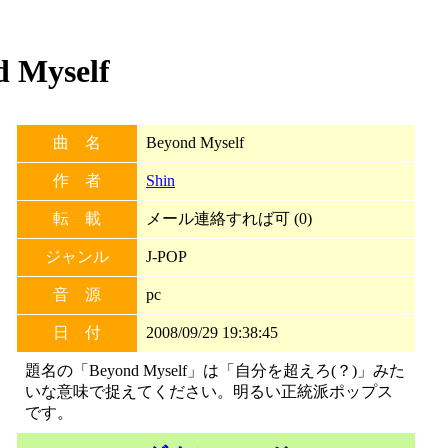
Myself
曲 名
Beyond Myself
作 者
Shin
転 載
メール連絡すれば可 (0)
ジャンル
J-POP
音 源
pc
日 付
2008/09/29 19:38:45
題名の「Beyond Myself」は「自分を超えろ(？)」みた
いな意味で捉えてください。明るい正統派ポップス
です。