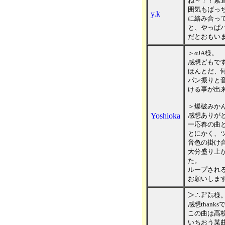
ね～！！素
囲気もばっ
y.k
に絡み合っ
と、やっぱ
だとおもい
＞αJA様。
感想どもで
ほんとだ、
パン振りと
ける事が出
＞爆破みか
Yoshioka
感想ありが
一応春の曲と
とにかく、
音色の掛け
大分盛り上
た。
ループされ
お願いします
＞∴㌢㍍様
感想thank
この曲は高
いちおう某