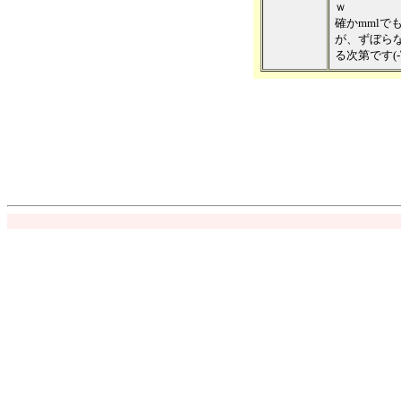
ｗ
確かmml
が、ずぼら
る次第です(-