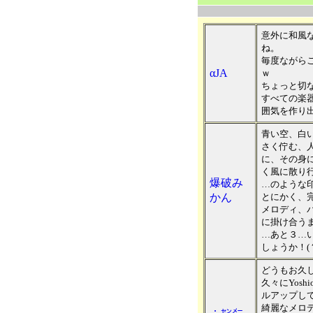
意外に和風
ね。
毎度ながら
αJA
ｗ
ちょっと切
すべての楽
囲気を作り
青い空、白
さく佇む、
に、その身
く風に散り
爆破み
…のような
かん
とにかく、
メロディ、
に掛け合う
…あと３…
しょうか！(
どうもお久
久々にYos
ルアップし
綺麗なメロ