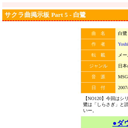
サクラ曲掲示板 Part 5 - 白鷺
曲 名
白鷺
作 者
Yosh
転 載
メー
ジャンル
日本
音 源
MSG
日 付
2007/
【NO120】今回は
鷺は「しらさぎ」と
いー。
●ダ