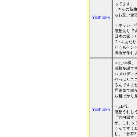
ってます。
∴さんの新
もお互い頑張
Yoshioka
＞ホッシー
感想ありです
日本の家！
２×４あたり
どうもベン
風曲が作れ
＞y_nis様。
感想多謝です～
>>メロデ
やっぱりこ
るんですよ
雰囲気で聴
ら粗ばかり
＞y.k様。
Yoshioka
感想うれし
「方向回す
が、これっ
うんですよ
じ、「音符