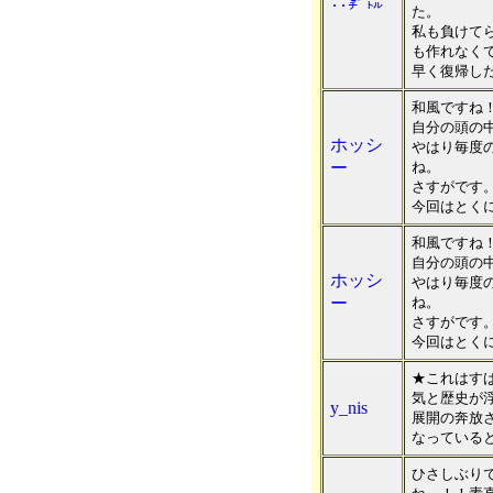
∴㌢㍍
た。
私も負けて
も作れなく
早く復帰し
和風ですね
自分の頭の中
ホッシ
やはり毎度
ー
ね。
さすがです
今回はとく
和風ですね
自分の頭の中
ホッシ
やはり毎度
ー
ね。
さすがです
今回はとく
★これはす
気と歴史が
y_nis
展開の奔放
なっている
ひさしぶり