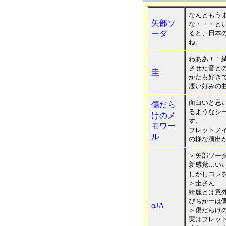
なんともう
矢部ソ
な・・・と
ーダ
ると、日本
ね。
わああ！！
させた音と
圭
かたも好き
凄い好みの
面白いと思
傷だら
るようなシ
けのメ
す。
モワー
フレットノ
ル
の様な演出
＞矢部ソー
新感覚…い
しかしコレ
＞圭さん
綺麗とは意
ぴちかーは
αJA
＞傷だらけ
実はフレッ