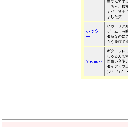
曲なんです
「あっ、機
すが、途中
ました笑
いや、リア
ホッシ
ゲームしも映
ー
タ系なのに
もう脱帽で
ギターフレ
しゃるんで
Yoshioka
面白い音使
タイアップ
(ノ≧□≦)