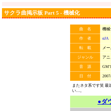
サクラ曲掲示板 Part 5 - 機械化
曲 名
機械
作 者
αJA
転 載
メー
ジャンル
アニ
音 源
GM
日 付
2007/
またネタ系です笑 最
い…。
●ダ