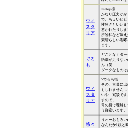
>sHoji様
かなり圧力かか
で、ちょいビビ
ウィ
性急さといいま
スタ
惹かれたりしま
リア
所詮私など潰え
素晴らしい咆哮
ます。
どことなくダー
でる
語彙が足りない
も
ん（笑
ダークなものは
>でるも様
その、言葉に出
ウィ
もしれません…
スタ
いや…冗談です
すので、
リア
胃の腑で理解し
う御座います。
うわーおもろい(^
悠々
なんだか｢鏡と