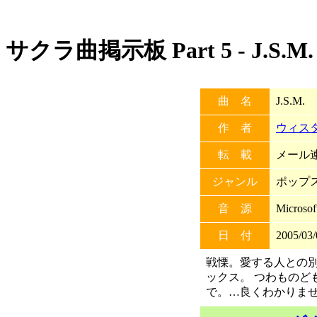
サクラ曲掲示板 Part 5 - J.S.M.
曲 名
J.S.M.
作 者
ウィス
転 載
メール連
ジャンル
ポップ
音 源
Microso
日 付
2005/03/
戦慄。愛する人との
ックス。 つわものど
で。…良くわかりま