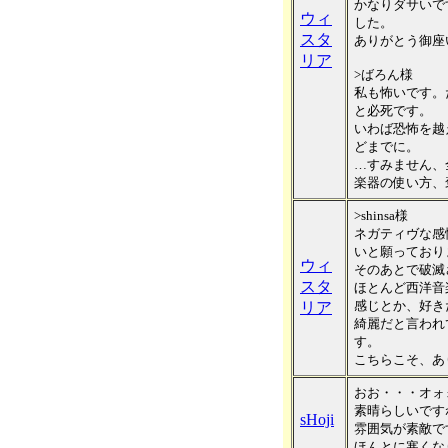
かなりダサいで
ウィ
した。
スタ
ありがとう御座
リア
>ばろん様
私も怖いです。
と必死です。
いわば恐怖を越
どまでに。
…すみません、
楽器の使い方、
>shinsa様
ネガティヴな感
いと願っており
ウィ
そのあとで破滅さ
スタ
ほとんど西洋音
感じとか、好き
リア
綺麗だと言われ
す。
こちらこそ、あ
おお・・・オォ
素晴らしいです
sHoji
雰囲気が素敵で
ほんとに寒くな