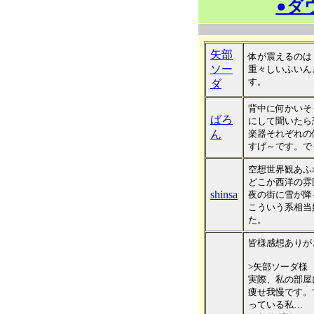
●ダ
矢部
体が震えるのは
ソー
重々しいふいん
す。
ダ
背中に何かいそ
ばろ
にして聞いたら
ん
楽器それぞれの
すげ～です。で
空想世界観あふ
どこか西洋の雰
shinsa
夜の街に雪が降
こういう系相当
た。
皆様感想ありが
>矢部ソーダ様
実際、私の部屋
痩せ我慢です。
っている私…