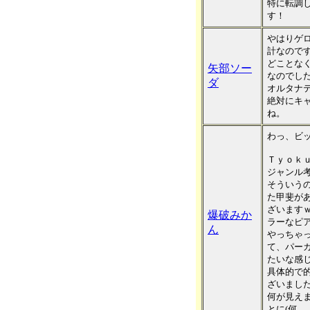
特に転調
す！
やはりゲ
計なので
どことな
矢部ソー
なのでし
ダ
オルタナ
絶対にキ
ね。
わっ、ビ
Ｔｙｏｋ
ジャンル
そういう
た甲斐が
ざいますｗ
爆破みか
ラーなピ
ん
やっちゃ
て、パー
たいな感
具体的で
ざいまし
何が見え
とに(何