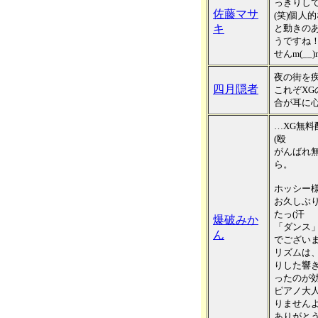
っきりし
佐藤マサ
(笑)個人
キ
と動きの
うですね
せんm(__)
夜の街を
四月隠者
これぞXG
合が耳に
…XG無
(殴
がんばれ
ら。
ホッシー
お久しぶ
たっ(汗
爆破みか
「ダンス
ん
でござい
リズムは
りした響
ったのが
ピアノ大
りませんよ
ありがと