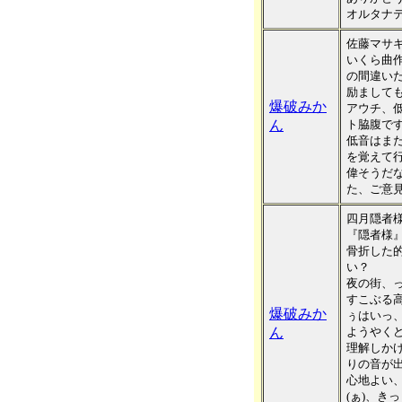
オルタナテ
佐藤マサ
いくら曲
の間違い
励まして
爆破みか
アウチ、
ん
ト脇腹です
低音はま
を覚えて
偉そうだ
た、ご意
四月隠者
『隠者様
骨折した
い？
夜の街、
すこぶる
爆破みか
ぅはいっ、
ん
ようやく
理解しか
りの音が
心地よい
(ぁ)、き