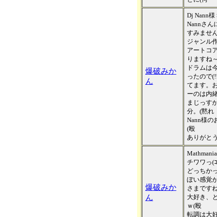
Dj Nann
Nannさ
すみません
ジャンル作
アートコ
りますね～
ドラムは
爆破みか
ったので(
ん
てます。
ーのは内緒
まじっす
分。(黙れ
Nann様
(殴
ありがと
Mathman
チワワっ(ｺ
どっちか
ぽい感覚
爆破みか
さまですね
ん
大好き、
ｗ(殴
転調は大