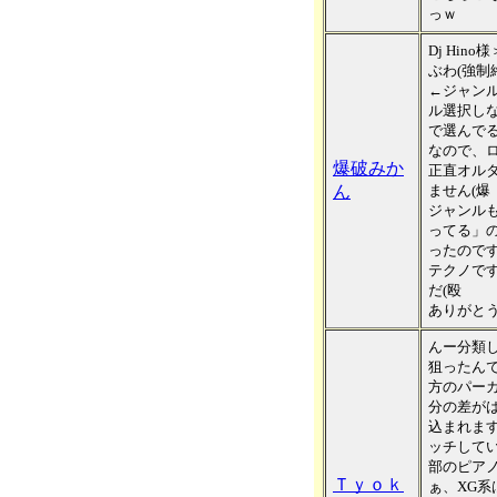
っｗ
Dj Hino様
ぶわ(強制
←ジャン
ル選択し
で選んで
なので、
爆破みか
正直オル
ん
ません(爆
ジャンル
ってる」
ったので
テクノで
だ(殴
ありがと
んー分類
狙ったん
方のパー
分の差が
込まれま
ッチして
部のピア
Ｔｙｏｋ
ぁ、XG