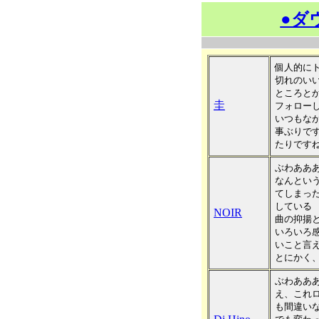
●ダ
個人的に
切れのい
ところと
圭
フォローし
いつもな
事ぶりで
たりです
ぶわあああ
なんとい
てしまっ
している
NOIR
曲の抑揚
いろいろ
いこと言
とにかく
ぶわあああ
え、これ
も間違いな