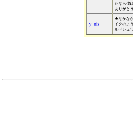
たなら僕
ありがと
★なかな
y_nis
イクのよ
ルドシュ