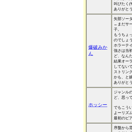
叫びたく(ﾔ
ありがと
矢部ソー
←まだサ
子。
もうちょ
のでしょ
ホラーテ
爆破みか
強さは当
ん
ど、なん
結果オー
してないで
ストリン
かも、と
ありがと
ジャンル
ど、思っ
ホッシー
でもこう
よーリズ
最初のピ
序盤から