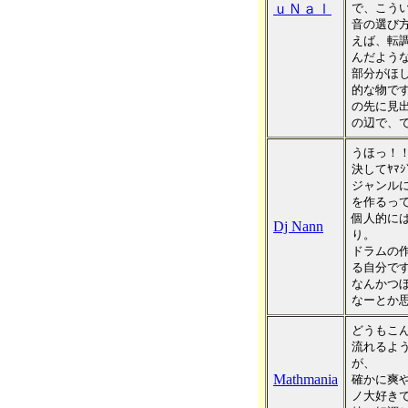
ｕＮａｌ
で、こう
音の選び
えば、転
んだよう
部分がほ
的な物で
の先に見
の辺で、
うほっ！
決してﾔﾏｼ
ジャンル
を作るっ
個人的に
Dj Nann
り。
ドラムの
る自分で
なんかつ
なーとか
どうもこん
流れるよ
が、
Mathmania
確かに爽
ノ大好きで