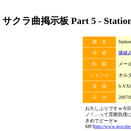
サクラ曲掲示板 Part 5 - Stationa
曲 名
Statio
作 者
爆破
転 載
メール
ジャンル
オル
音 源
S-YX
日 付
2007/0
お久しぶりですｗ今
ノ！…って雰囲気僕に
きめでどーぞｗ
MP3
http://www.geocitie