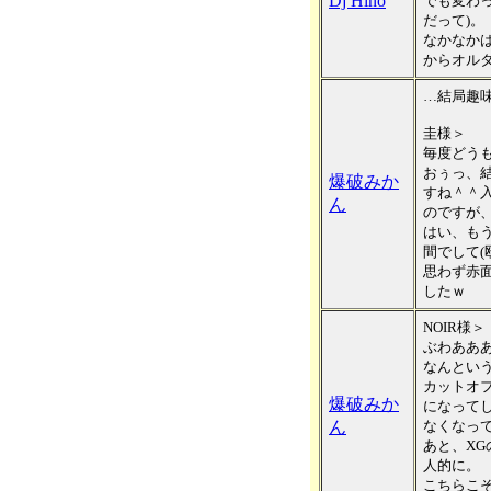
Dj Hino
でも変わ
だって)。
なかなか
からオルタ
…結局趣
圭様＞
毎度どうも
おぅっ、
爆破みか
すね＾＾
ん
のですが
はい、もう
間でして(
思わず赤
したｗ
NOIR様＞
ぶわあああ
なんという
カットオ
爆破みか
になって
ん
なくなって
あと、X
人的に。
こちらこ