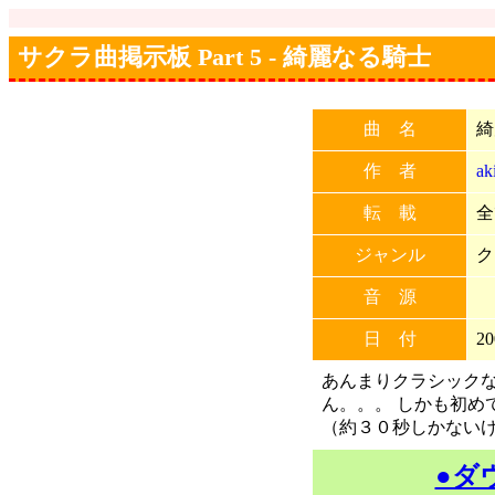
サクラ曲掲示板 Part 5 - 綺麗なる騎士
曲 名
綺
作 者
ak
転 載
全
ジャンル
ク
音 源
日 付
20
あんまりクラシック
ん。。。 しかも初め
（約３０秒しかない
●ダ