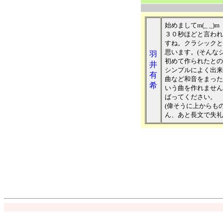
始めましてm(_ _)m
３０秒ほどと言われ
すね。クラシックと
思います。(そんな
羽
初めて作られたとの
井
シンプルによく出来
有
曲など和音をまった
希
いう曲を作れません
ばってください。
(偉そうに上からも
ん、あと長文で失礼