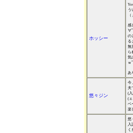
Yo
う
（
感
∀
の
ホッシー
る
無
らね
気
ｗﾟ
あ
今
夫
(
悠々ジン
(ェ
ベ
楽
悠
入
く