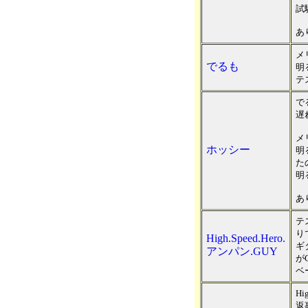
試
あ
メ
でるも
明
テ
で
遅
メ
ホッシー
明
た
明
あ
テ
り
High.Speed.Hero.
ギ
アンパン.GUY
が
ベ
Hi
返