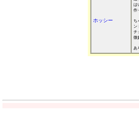
は
作
ホッシー
ち
ン
チ
微
あ