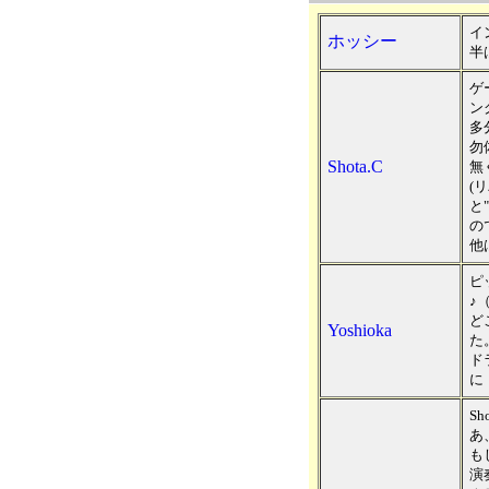
イ
ホッシー
半
ゲ
ン
多
勿
Shota.C
無
(
と
の
他
ピ
♪
ど
Yoshioka
た
ド
に
Sh
あ
も
演