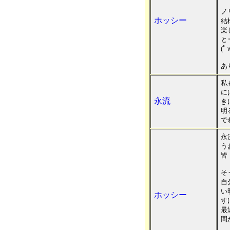
ノ
ホッシー
結
楽
と
(ﾟ
あ
私
に
永流
き
明
で
永
う
皆
そ
自
い
ホッシー
す
最
間が