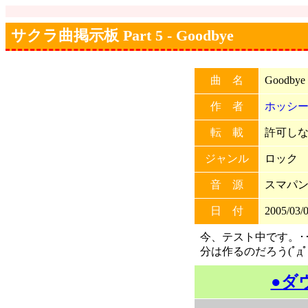
サクラ曲掲示板 Part 5 - Goodbye
曲 名
Goodbye
作 者
ホッシ
転 載
許可しない
ジャンル
ロック
音 源
スマパン大
日 付
2005/03/0
今、テスト中です。･
分は作るのだろう(ﾟдﾟ
●ダ