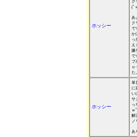
ク
(ﾟ
あ
ク
ホッシー
で
か
っ
え
嫌
で
ブ
ゃ
た
単
に
い
サ
っ
ホッシー
ｗ
解
ノ
あ