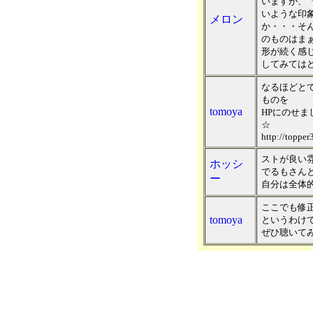
いますが、
いような印
メロン
か・・・そ
のものはま
形が続く感
してみては
なるほどと
ものを
tomoya
HPにのせ
☆
http://topper
ストが良い
ホッシ
でるもさんと
ー
自分は全体的
ここでも修
tomoya
というわけ
ぜひ聴いて