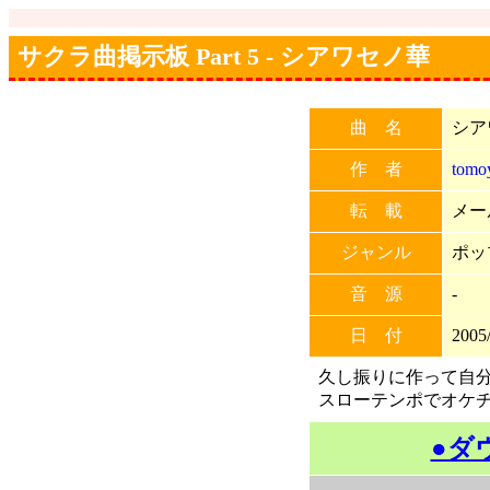
サクラ曲掲示板 Part 5 - シアワセノ華
曲 名
シア
作 者
tomo
転 載
メー
ジャンル
ポッ
音 源
-
日 付
2005/
久し振りに作って自
スローテンポでオケ
●ダ