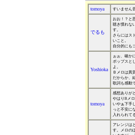
tomoya
すいません音
おお！？と
聴き慣れな
す。
でるも
さらにはス
いこと。
自分的にも
ぉぉ、確か
ポップスと
よ。
Yoshioka
Ｂメロは異
だからか、
歌詞も感動で
感想ありが
やはりBメ
tomoya
いやぁ下手
っと不安にな
入れられて
アレンジは
す。メロの