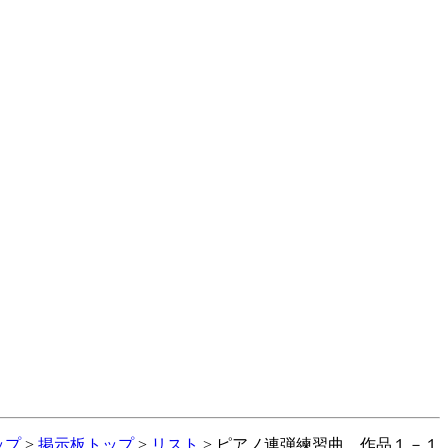
ップ
>
掲示板トップ
>
リスト
> ピアノ連弾練習曲 作品１－１