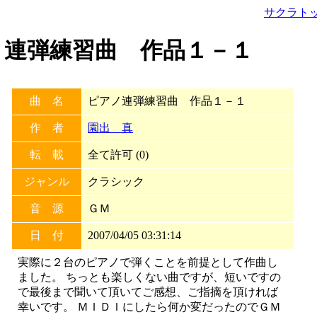
サクラト
ピアノ連弾練習曲 作品１－１
曲 名
ピアノ連弾練習曲 作品１－１
作 者
園出 真
転 載
全て許可 (0)
ジャンル
クラシック
音 源
ＧＭ
日 付
2007/04/05 03:31:14
実際に２台のピアノで弾くことを前提として作曲し
ました。 ちっとも楽しくない曲ですが、短いですの
で最後まで聞いて頂いてご感想、ご指摘を頂ければ
幸いです。 ＭＩＤＩにしたら何か変だったのでＧＭ