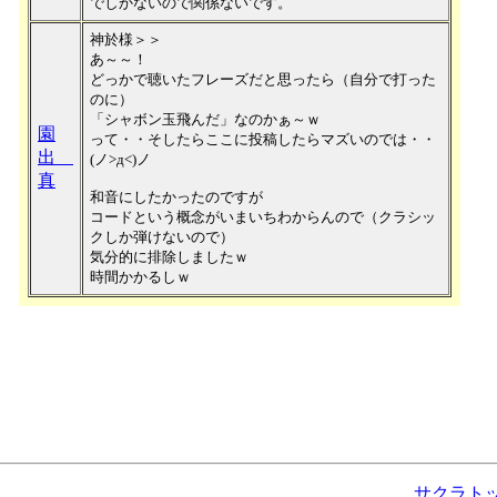
でしかないので関係ないです。
神於様＞＞
あ～～！
どっかで聴いたフレーズだと思ったら（自分で打った
のに）
「シャボン玉飛んだ」なのかぁ～ｗ
園
って・・そしたらここに投稿したらマズいのでは・・
出
(ノ>д<)ノ
真
和音にしたかったのですが
コードという概念がいまいちわからんので（クラシッ
クしか弾けないので）
気分的に排除しましたｗ
時間かかるしｗ
サクラト