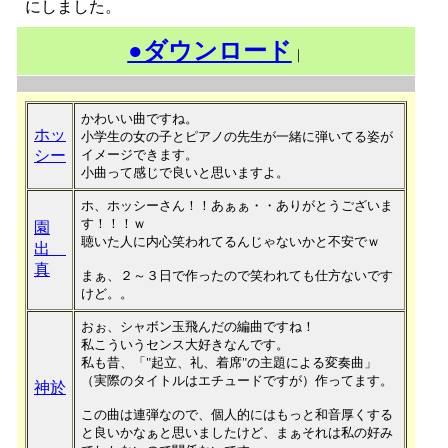
にしました。
●ダウンロード
｜
かわいい曲ですね。
ホッ
小学生の女の子とピアノの先生が一緒に弾いてる姿が
シー
イメージできます。
小曲って感じで良いと思いますよ。
ホ、ホッシーさん！！あぁぁ・・ありがとうございま
す！！！ｗ
園
聴いた人に内心笑われてるんじゃないかと不安でｗ
出
真
まぁ、２～３日で作ったので笑われても仕方ないです
けど。。
おぉ、シャボン玉飛んだの編曲ですね！
私こういうセンス大好きなんです。
私も昔、「"起立、礼、着席"の主題による変奏曲」
（実際のタイトルはエチュードですが）作ってます。
神於
この曲は連弾なので、個人的にはもっと和音厚くする
と良いかなぁと思いましたけど、まぁそれは私の好み