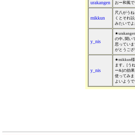
urakangen
おー和風で
尺八がうね
mikkun
くとそれ以
みたいでよ
★uraka
の中､聞い
y_nis
思っていま
がとうござ
★mikk
ます。[う
y_nis
ー&]の効
使ってみまし
よいようで