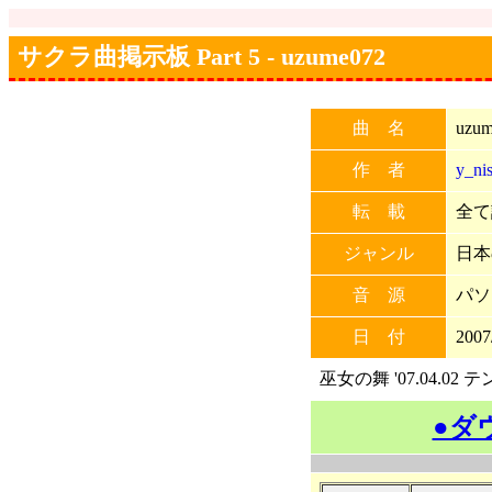
サクラ曲掲示板 Part 5 - uzume072
曲 名
uzum
作 者
y_ni
転 載
全て許
ジャンル
日本
音 源
パソ
日 付
2007
巫女の舞 '07.04.02
●ダ