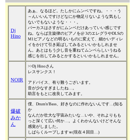
あぁ、なるほど。たしかにムンベですね。・・・う
～んいいんですけどなにか物足りないような気もし
ないでもないような・・・。
パーカスはさすがにムンベだけあっていい感じです
Dj
ね。ならば主旋律のピアノを@ 3のエレグラやDLSの
Hino
M1ピアノなどの明るいものに変えて、細かいディレ
イをかけて引き延ばしてみるといいかもしれませ
ん。あとはもう少し音を重ねてムンベらしいうねる
感じを出してみるとかするといいかもしれません。
>>Dj Hinoさん
レスサンクス！
NOIR
アドバイス、有り難うございます。
音が少なすぎましたね…。
助言をもとに改良してみます。
僕、Drum'n'Bass、好きなのに作れないんです…(知る
か
爆破
なんだか壮大な宇宙みたいな…いや、それよりもも
みか
っと深くて広い何か…。よくわかんないけどそんな
ん
感覚がしました。
しばらくループしますｗ(現在４回目…)