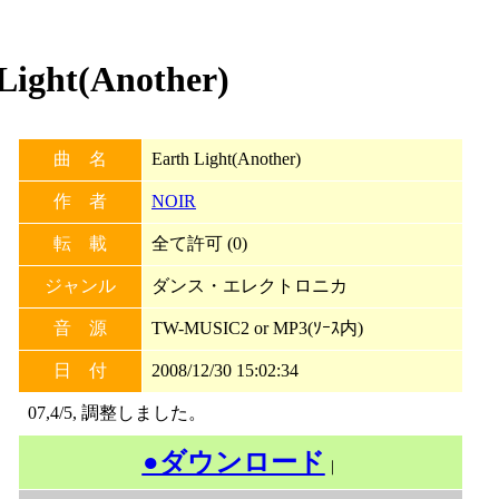
ght(Another)
曲 名
Earth Light(Another)
作 者
NOIR
転 載
全て許可 (0)
ジャンル
ダンス・エレクトロニカ
音 源
TW-MUSIC2 or MP3(ｿｰｽ内)
日 付
2008/12/30 15:02:34
07,4/5, 調整しました。
●ダウンロード
｜