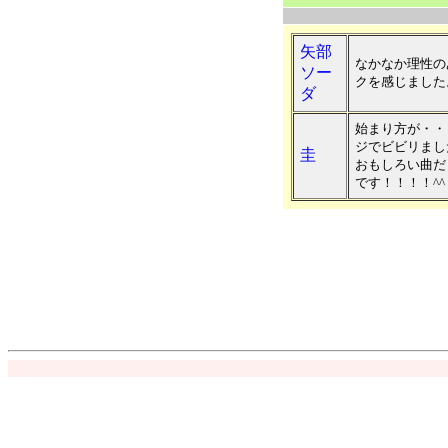
矢部
なかなか理性の
ソー
クを感じました
ダ
始まり方が・・
ジでビビリまし
圭
おもしろい曲だ
です！！！！^^