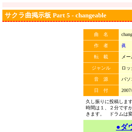
サクラ曲掲示板 Part 5 - changeable
曲 名
chang
作 者
眞
転 載
メー
ジャンル
ロッ
音 源
パソ
日 付
2007/
久し振りに投稿しま
時間は１、２分です
きます。 ドラムは
●ダ