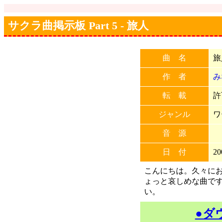
サクラ曲掲示板 Part 5 - 旅人
曲 名
旅
作 者
み
転 載
許
ジャンル
ワ
音 源
日 付
20
こんにちは。久々にお
ょっと哀しめな曲で
い。
●ダ