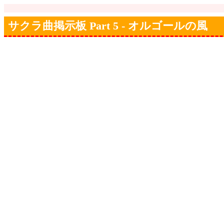
サクラ曲掲示板 Part 5 - オルゴールの風