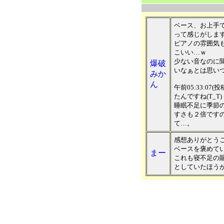
ベース、お上手
って感じがします
ピアノの雰囲気
こいい…ｗ
少ない音なのに
爆破
いなぁとは思いつ
みか
ん
午前05:33:0
たんですね(T_T)
睡眠不足に季節
すさも２倍ですの
て…。
感想ありがとうござ
ベースを褒めて
まー
これも寝不足の
としていたほう