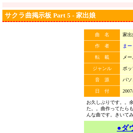
サクラ曲掲示板 Part 5 - 家出娘
曲 名
家出
作 者
まー
転 載
メー
ジャンル
ポッ
音 源
パソ
日 付
2007/
お久しぶりです。。
た。。曲作ってたら
んな曲です。きいて
●ダ