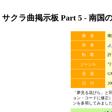
サクラ曲掲示板 Part 5 - 南国
曲 名
南
作 者
メ
転 載
許
ジャンル
ワ
音 源
G
日 付
20
「夢見る花びら」と
ョン・コードに修正
ンを多用してみまし