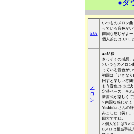
●ダ
いつものメロン曲
っている音色がい
αJA
南国な感じがよー
個人的にはBメロ
●αJA様
さっそくの感想、
> いつものメロ
っている音色がい
初回は「いきなり
回すと楽しい雰囲
もう音色はほぼ決
メ
定番ベース、それ
ロ
新書式が楽しくて
ン
> 南国な感じが
Yoshioka 
みました（笑）。
因大ですね。
> 個人的にはBメ
Bメロは相当手抜