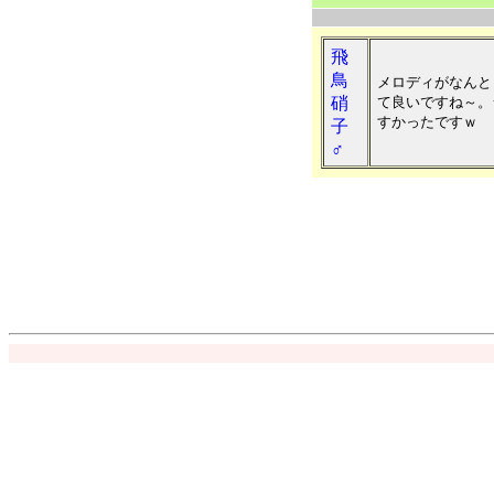
飛
鳥
メロディがなんと
硝
て良いですね～。
すかったですｗ
子
♂