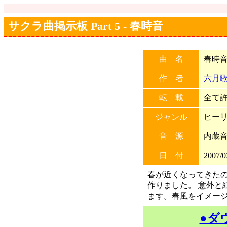
サクラ曲掲示板 Part 5 - 春時音
曲 名
春時
作 者
六月
転 載
全て許可
ジャンル
ヒー
音 源
内蔵
日 付
2007/0
春が近くなってきた
作りました。 意外と
ます。春風をイメー
●ダ