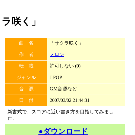
サクラ咲く」
曲 名
「サクラ咲く」
作 者
メロン
転 載
許可しない (0)
ジャンル
J-POP
音 源
GM音源など
日 付
2007/03/02 21:44:31
新書式で、スコアに近い書き方を目指してみまし
た。
●ダウンロード
｜