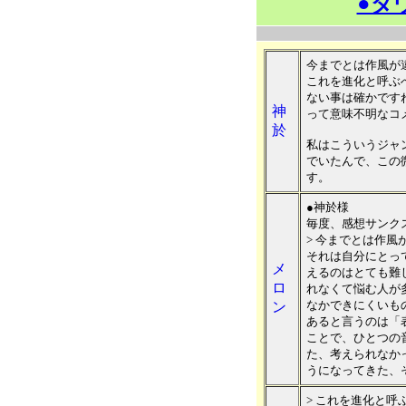
●ダ
今までとは作風が
これを進化と呼ぶ
ない事は確かです
神
って意味不明なコ
於
私はこういうジャ
でいたんで、この
す。
●神於様
毎度、感想サンク
> 今までとは作風
それは自分にとっ
メ
えるのはとても難
ロ
れなくて悩む人が
なかできにくいも
ン
あると言うのは「
ことで、ひとつの
た、考えられなか
うになってきた、
> これを進化と