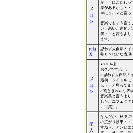
か・・にこだわっ
感があるかも・・
メ
単にクルマと言っ
ロ
ン
音楽でもそう言う
い／悪い、進化／
者・・と言うより
ます。
rela
思わず大自然のイ
X
割ときれいな表現
●rela X様
お久♪ですね。。
> 思わず大自然
メ
最初、タイトルに
ロ
ぁ・・と思ってま
> 割ときれいな
ン
音楽美と言うより
した。エフェクタ
に（笑）。
なんだか、秘境に
の広がり効果・・
星
すね～。アンビエ
人
す！。そして、ラ