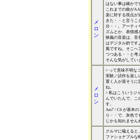
はない事は確かで
これまでの曲がA A
楽に対する視点が違
きた・・と言うこ
メ
分・・。アーティ
ロ
ズムとか、表情感
ン
狭義の音楽は、音
はデジタル的です
風ですね。そこへ
つつある・・と考
そんな気がしてい
> って意味不明
実験／試作を楽し
置く人が居そうに
ね。
メ
> 私はこういう
ロ
んでいたんで、こ
ン
す。
Am7 / C6 が
り・・で、灰色で
じかも知れません
クルマに喩えると
ファショナブルな