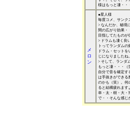
様はもっと凄・・
●星人様
毎度コメ、サンク
> なんだか、秘
間の広がり効果・
目指してたものが
> ドラムも凄く
トってランダムの
メ
ドラム・セットを
ロ
じになりましたね
> そして、ラン
ン
もっと凄・・・（
自分で音を確定す
は手抜きができる
のかも（笑）。何
ると結構疲れます
幸・太・樹・大・
で・・そんな感じ