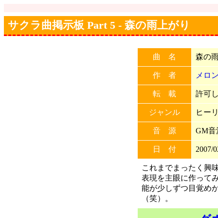
サクラ曲掲示板 Part 5 - 森の雨上がり
曲 名
森の
作 者
メロ
転 載
許可しな
ジャンル
ヒー
音 源
GM音
日 付
2007/0
これまでまったく興
表現を主眼に作って
能が少しずつ目覚め
（笑）。