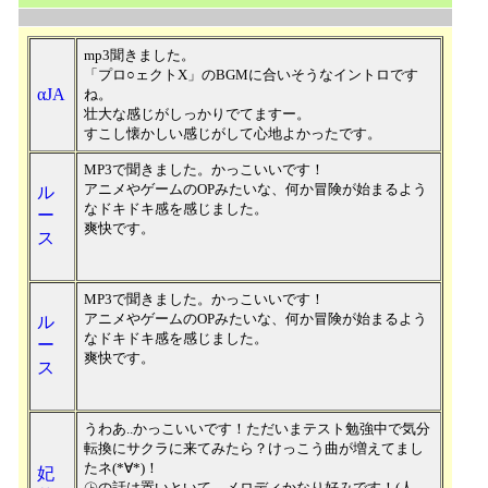
mp3聞きました。
「プロ○ェクトX」のBGMに合いそうなイントロです
αJA
ね。
壮大な感じがしっかりでてますー。
すこし懐かしい感じがして心地よかったです。
MP3で聞きました。かっこいいです！
アニメやゲームのOPみたいな、何か冒険が始まるよう
ル
なドキドキ感を感じました。
ー
爽快です。
ス
MP3で聞きました。かっこいいです！
アニメやゲームのOPみたいな、何か冒険が始まるよう
ル
なドキドキ感を感じました。
ー
爽快です。
ス
うわあ..かっこいいです！ただいまテスト勉強中で気分
転換にサクラに来てみたら？けっこう曲が増えてまし
たネ(*∀*)！
妃
㊤の話は置いといて、メロディかなり好みです！(人