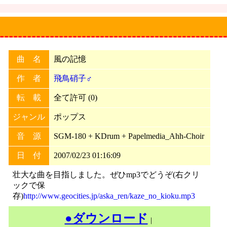
曲 名
風の記憶
作 者
飛鳥硝子♂
転 載
全て許可 (0)
ジャンル
ポップス
音 源
SGM-180 + KDrum + Papelmedia_Ahh-Choir
日 付
2007/02/23 01:16:09
壮大な曲を目指しました。ぜひmp3でどうぞ(右クリ
ックで保
存)
http://www.geocities.jp/aska_ren/kaze_no_kioku.mp3
●ダウンロード
｜