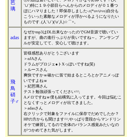
芭
`∪`)特に１９小節目らへんからのメロディが０１番つ
璃
ぼにハマりました！即保存しました-♪(*ov∪vo)自分も
こういった素敵なメロディが浮かべるようになりたい
ものです..(人`∪`)('∪'人)☆⌒+。
なぜかmp3はDL出来なかったのでGM音源で聴いてい
adas
ますが、曲の進行っぷりが良いですね～。アンサンブ
ルが安定してて、安心して聴けます。
皆様感想ありがとうございます
＞αJAさん
ドラムがプロジェ●トXっぽいですね(笑)
＞ルースさん
爽快ですかｗ確かに笛で始まるところとかアニメっぽ
いですよねｗ
飛
＞妃芭璃さん
鳥
テスト勉強頑張ってください^^;
硝
Aメロですねｗ僕も結構気に入ってます。今回は悩むこ
子♂
となくすっとメロディが出てきました。
＞adasさん
右クリックで対象をファイルに保存でだめでしたか？
HPの方からも聞けます^^;やっぱり普段からマンドリン
オケで練習してるので全体のバランス感覚みたいなの
がつかめてきた気がします。