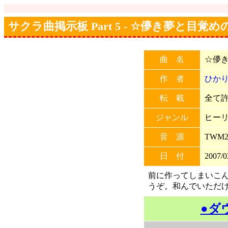
サクラ曲掲示板 Part 5 - ☆儚き夢と目覚
曲 名
☆儚
作 者
ひか
転 載
全て許可
ジャンル
ヒー
音 源
TWM2
日 付
2007/0
前に作ってしまいこ
うぞ。和んでいただ
●ダ