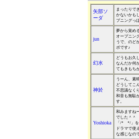
まったりで
矢部ソ
かないかも
ーダ
プニングっ
夢から覚め
オープニン
jun
うで、のど
ボです♪
どうもお久
幻水
なんだか何
てもきもち
うーん、素
どうしてこ
神於
不思議なく
和音も無駄
す。
和みますね
でした＾＾
Yoshioka
「/* */
ドラマで使
な感じなので