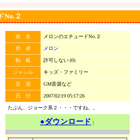
ドNo.２
曲 名
メロンのエチュードNo.２
作 者
メロン
転 載
許可しない (0)
ジャンル
キッズ・ファミリー
音 源
GM音源など
日 付
2007/02/19 05:17:26
たぶん、ジョーク系２・・・ですね。。
●ダウンロード
｜