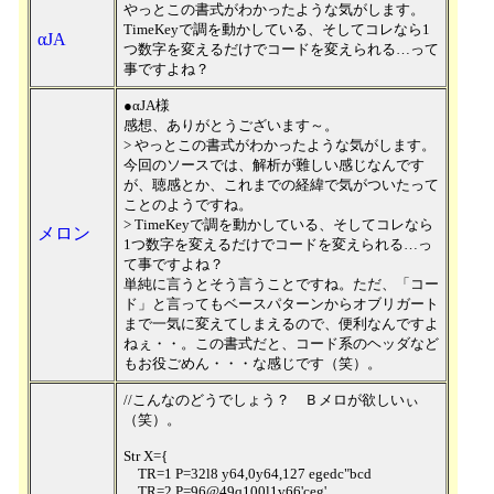
やっとこの書式がわかったような気がします。
TimeKeyで調を動かしている、そしてコレなら1
αJA
つ数字を変えるだけでコードを変えられる…って
事ですよね？
●αJA様
感想、ありがとうございます～。
> やっとこの書式がわかったような気がします。
今回のソースでは、解析が難しい感じなんです
が、聴感とか、これまでの経緯で気がついたって
ことのようですね。
> TimeKeyで調を動かしている、そしてコレなら
メロン
1つ数字を変えるだけでコードを変えられる…っ
て事ですよね？
単純に言うとそう言うことですね。ただ、「コー
ド」と言ってもベースパターンからオブリガート
まで一気に変えてしまえるので、便利なんですよ
ねぇ・・。この書式だと、コード系のヘッダなど
もお役ごめん・・・な感じです（笑）。
//こんなのどうでしょう？ Ｂメロが欲しいぃ
（笑）。
Str X={
TR=1 P=32l8 y64,0y64,127 egedc"bcd
TR=2 P=96@49q100l1v66'ceg'