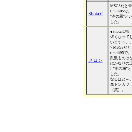
MSGSだと
timidi95で。
Shota.C
"湖の霧"と
した。
●Shota.C様
遅くなって
いますぅ。
> MSGS
timidi95で。
乱数ものは
メロン
はかなりの
> "湖の霧
した。
なるほど～
森トンカツ
（笑）。