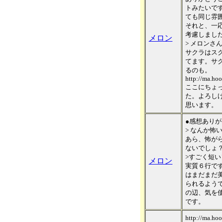
トみたいで
ても同じ雰
それと、一
考慮しまし
メロン
> メロンさ
サクラはス
てます。サ
るのも。
http://ma.hoo
ここにちょ
た。よろし
思います。
●感想あり
> なんか怖いで
あら、怖が
ないでしょ
>すごく短い
メロン
実質６行で
はまだまだ
られるよう
の辺、気を
です。
http://ma