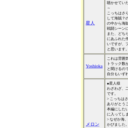
聴かせてい
～
こっちはさ
して海賊？
星人
の中から海
戦闘シーン
また、どち
にあふれた
いですが、
と思います
これは雰囲
トラック数
Yoshioka
と聞けるの
自分もいず
●星人様
わざわざ、
です。
> こっちは
ありがとう
本編にした
に入ってし
> なぜか海
メロン
かびました