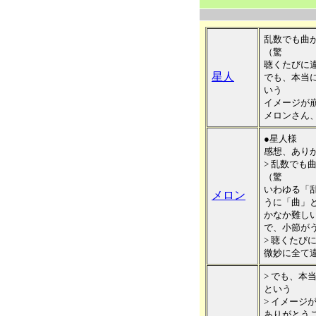
乱数でも曲
（驚
聴くたびに
星人
でも、本当
いう
イメージが
メロンさん
●星人様
感想、あり
> 乱数でも
（驚
いわゆる「
メロン
うに「曲」
かなか難し
で、小節が
> 聴くたび
微妙に全て
> でも、本
という
> イメージ
ありがとう