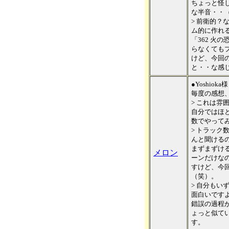
ちょっと怪
な半音・・
> 前衛的？
ム的に作れ
「362 火
らなくても
けど、今回
と・・な感
●Yoshioka様
毎度の感想
> これは雰
自分ではほ
数でやって
> トラック
んと聞ける
まずまずけ
メロン
ーンだけな
すけど、今
（笑）。
> 自分もい
面白いです
錯誤の過程
ょっと似て
す。