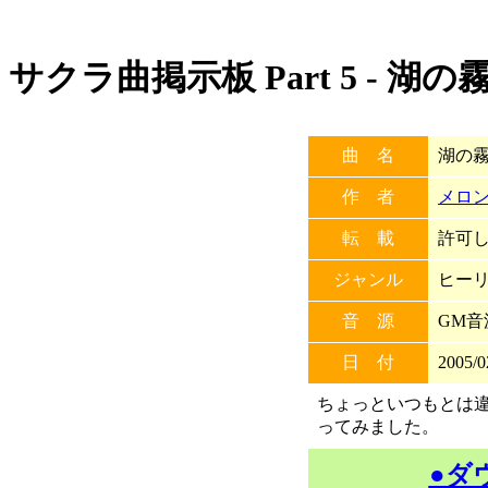
サクラ曲掲示板 Part 5 - 湖の
曲 名
湖の
作 者
メロ
転 載
許可しな
ジャンル
ヒー
音 源
GM音
日 付
2005/0
ちょっといつもとは
ってみました。
●ダ