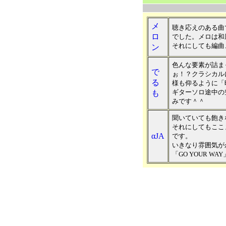
メ
聴き応えのある曲
ロ
でした。メロは和
それにしても編曲
ン
色んな要素が詰ま
で
ぉ！？クラシカル
る
様も仰るように「
ギターソロ途中の
も
みです＾＾
聞いていても飽き
それにしてもここ
αJA
です。
いきなり雰囲気が
「GO YOUR 