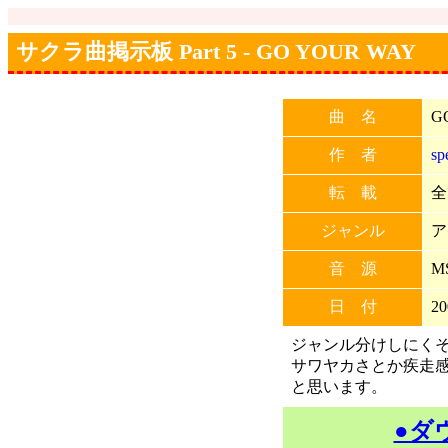
サクラ曲掲示板 Part 5 - GO YOUR WAY
曲 名
G
作 者
sp
転 載
全
ジャンル
ア
音 源
M
日 付
20
ジャンル分けしにく
サワヤカさとか疾走
と思います。
●ダ