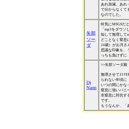
あれ加減、あれ
で分からなくて
なのでした。
何気にMSGS
「mp3をダウ
矢部
知して無理してm
ソー
どことなく窒息
24歳）がお月
ダ
思議な印象を、
っちも負けずに
>>矢部ソーダ殿
無理させてｽﾐﾏ
られない年頃に
Dj
いつの間にかな
Nann
窒息に強いバニ
非窒息に対抗す
です。
もうなんか、「