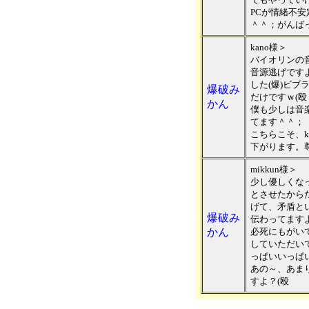
PCが情緒不
＾＾；がんば
kano様＞
バイオリンの
音源逃げです
した(爆)ビ
爆破み
だけですｗ(殴
かん
僕も少しは音
てます＾＾；
こちらこそ、k
下がります。
mikkun様＞
少し優しくな
とさせたから
げて、矛盾と
爆破み
伝わってます
かん
必死にもがい
していただい
っぱいいっぱ
あの～、あま
すよ？(殴