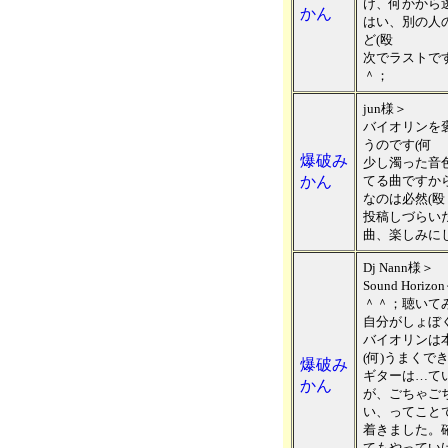
け、何かから
かん
はい、別の人
ど(殴
次でラストで
＾；
jun様＞
バイオリンを
うのです(何
爆破み
少し濁った音
かん
てる曲ですか
なのは必然(殴
投稿しづらいだ
曲、楽しみに
Dj Nann様＞
Sound Ho
＾＾；聴いて
自分がしょぼ
バイオリンは
(何)うまくで
爆破み
ギターは…て
かん
が、ごちゃご
い、ってこと
着きました。
てもやってい