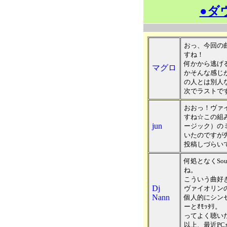
●ダ
おっ、今回の
すね！
何かから逃げ
マグロ
かそんな感じ
の人とは別人
次でラストで
おおっ！ヴァ
すね☆この組
jun
ージック）の
いたのですが
投稿しづらいで
何処となくSou
ね。
こういう曲好
Dj
ヴァイオリンの旋
Nann
個人的にシン
ーとｵﾓｯﾀﾘ。
ってよく聴いたら
以上、最近PC