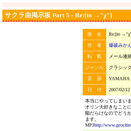
サクラ曲掲示板 Part 5 - Re:[to →"χ"]
曲 名
Re:[to →"χ
作 者
爆破みか
転 載
メール連絡
ジャンル
クラシッ
音 源
YAMAHA XG
日 付
2007/02/12
本当にやってしまいま
オリン大好きなこと
陥だらけなのでどう
ます。
MP3
http://www.geocitie