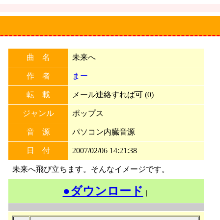
曲 名
未来へ
作 者
まー
転 載
メール連絡すれば可 (0)
ジャンル
ポップス
音 源
パソコン内臓音源
日 付
2007/02/06 14:21:38
未来へ飛び立ちます。そんなイメージです。
●ダウンロード
｜