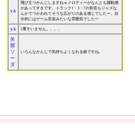
飛び立つかんじしますねｗメロディーがなんとも躍動感
があってすきです。トラック1・3・7の和音もジャズな
y.k
んかでつかわれてそうな広がりのある感じでしたー。自
分的にはゲーム音楽みたいな雰囲気でした^^
y.k
2重すいません。。。。
矢
部
ソ
いろんなかんじで気持ちよくなれる曲ですね。
ー
ダ