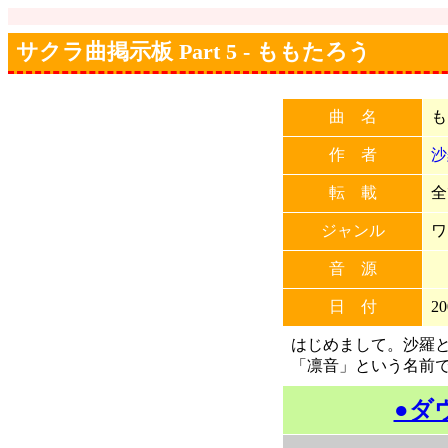
サクラ曲掲示板 Part 5 - ももたろう
曲 名
も
作 者
沙
転 載
全
ジャンル
ワ
音 源
日 付
20
はじめまして。沙羅と
「凛音」という名前
●ダ