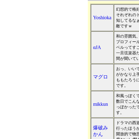
幻想的で格
それぞれの
Yoshioka
知してるな
敵ですｗ
和の雰囲気
プロフィー
αJA
ベルってす
一旦弦楽器
間が聞いて
おっ、いい
がかなり上
マグロ
ももたろう
です。
和風っぽく
数日でこん
mikkun
っぽかった
す。
ドラマの西
爆破み
行ったほう
かん
開放的で物