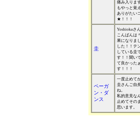
痛み入りま
もやっと覚
ありがたい
★！！！
Yoshiokaさ
こんばんは
果になりま
した！！テ
圭
している圭
す！！聞い
て良かった
す！！！
一度止めて
圭さんご自
ペーガ
ね。
ン・ダ
私的意見な
ンス
止めてその
思います。