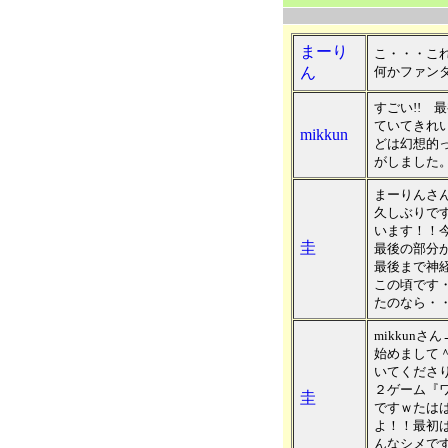
まーり
こ・・・こ
ん
何かファン
すごい!! 
ていてきれ
mikkun
どは幻想的
がしました
まーりんさ
久しぶりで
います！！
圭
最後の部分
最後まで神
この頃です
たのなら・
mikkunさん
始めまして
いてくださ
２ゲーム『
圭
ですｗたは
よ！！最初
んなシメで