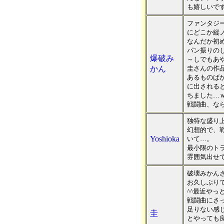
も嬉しいで
ファンタジ
にどこか縦
なんだか初
パン振りの
爆破み
～しでもあ
かん
圭さんの作
あるものば
に出される
ちました…
戦闘曲、な
独特な盛り
幻想的で、
Yoshioka
いて…。
最小限のト
雰囲気出せ
破壊みかん
お久しぶり
^^最近や
戦闘曲にさ
足りない感
圭
とやっても