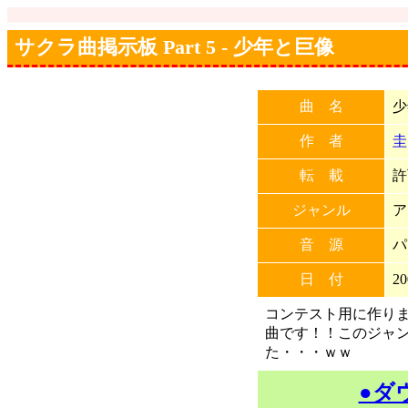
サクラ曲掲示板 Part 5 - 少年と巨像
曲 名
少
作 者
圭
転 載
許
ジャンル
ア
音 源
パ
日 付
20
コンテスト用に作り
曲です！！このジャ
た・・・ｗｗ
●ダ