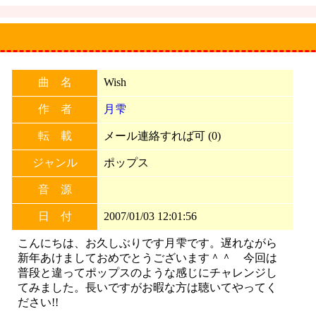
曲 名
Wish
作 者
月雫
転 載
メール連絡すれば可 (0)
ジャンル
ポップス
音 源
日 付
2007/01/03 12:01:56
こんにちは、お久しぶりです月雫です。遅れながら
新年あけましておめでとうございます＾＾ 今回は
普段と違ってポップスのような感じにチャレンジし
てみました。長いですがお暇な方は聴いてやってく
ださい!!