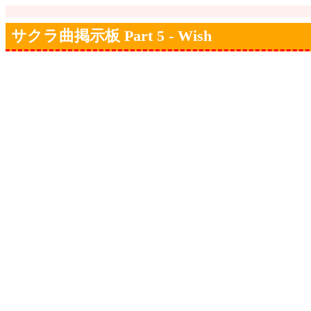
サクラ曲掲示板 Part 5 - Wish