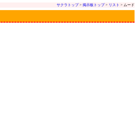
サクラトップ
>
掲示板トップ
>
リスト
> ムード