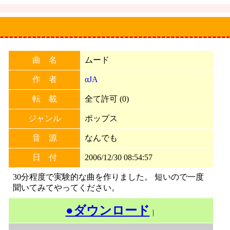
曲 名
ムード
作 者
αJA
転 載
全て許可 (0)
ジャンル
ポップス
音 源
なんでも
日 付
2006/12/30 08:54:57
30分程度で実験的な曲を作りました。 短いので一度
聞いてみてやってください。
●ダウンロード
｜