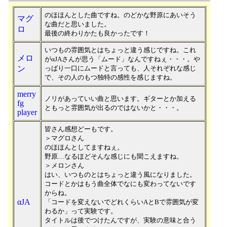
のほほんとした曲ですね。のどかな野原にあいそう
マグ
な曲だと思いました。
ロ
最後の終わりかたも良かったです！
いつもの雰囲気とはちょっと違う感じですね。これ
メロ
がαJAさんが思う「ムード」なんですねぇ・・・。や
ン
っばり一口にムードと言っても、人それぞれな感じ
で、その人のもつ独特の感性を感じますね。
merry
ノリがあっていい曲と思います。ギターとか加える
fg
ともっと雰囲気が出るのではないかと・・・。
player
皆さん感想どーもです。
＞マグロさん
のほほんとしてますねぇ。
野原…なるほどそんな感じにも聞こえますね。
＞メロンさん
はい、いつものとはちょっと違う風になりました。
コードとかはもう曲全体でなにも変わってないです
からね。
αJA
「コードを変えないでどれくらいAとBで雰囲気が変
わるか」って実験です。
タイトルは後でつけたんですが、実験の意味と合う