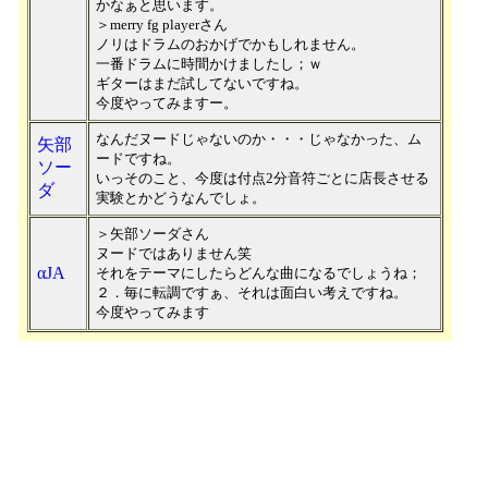
かなぁと思います。
＞merry fg playerさん
ノリはドラムのおかげでかもしれません。
一番ドラムに時間かけましたし；ｗ
ギターはまだ試してないですね。
今度やってみますー。
なんだヌードじゃないのか・・・じゃなかった、ム
矢部
ードですね。
ソー
いっそのこと、今度は付点2分音符ごとに店長させる
ダ
実験とかどうなんでしょ。
＞矢部ソーダさん
ヌードではありません笑
αJA
それをテーマにしたらどんな曲になるでしょうね；
２．毎に転調ですぁ、それは面白い考えですね。
今度やってみます