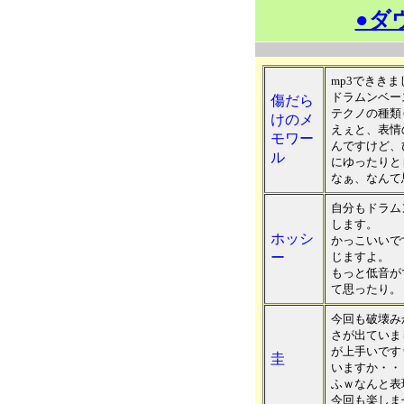
●ダ
mp3でききま
ドラムンベー
傷だら
テクノの種類
けのメ
えぇと、表情
モワー
んですけど、
ル
にゆったりと
なぁ、なんて
自分もドラム
します。
ホッシ
かっこいいで
ー
じますよ。
もっと低音が
て思ったり。
今回も破壊み
さが出ていま
が上手いです
圭
いますか・・
ふｗなんと表
今回も楽しま