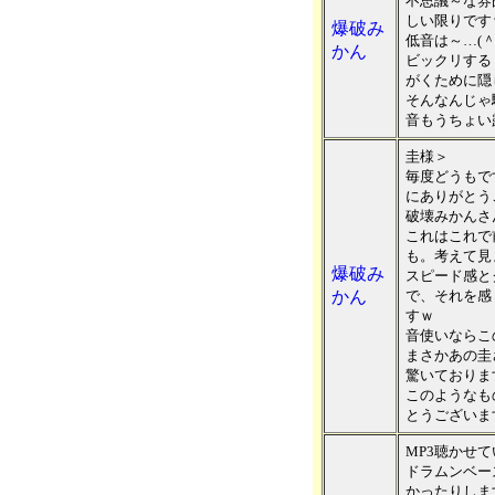
不思議～な雰
しい限りです
爆破み
低音は～…(
かん
ビックリする
がくために隠
そんなんじゃ
音もうちょい
圭様＞
毎度どうもで
にありがとう
破壊みかんさ
これはこれで
も。考えて見
爆破み
スピード感と
かん
で、それを感
すｗ
音使いならこ
まさかあの圭
驚いておりま
このようなも
とうございま
MP3聴かせ
ドラムンベー
かったりしま