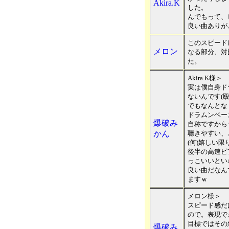
Akira.K
した。
んでもって、
良い曲ありが
このスピード
メロン
なる部分、対
た。
Akira.K様＞
実は僕自身ド
ないんです(
でもなんとな
ドラムンベー
爆破み
自称ですからｗ
かん
聴きやすい、
(何)嬉しい限
後半の高速ピ
っこいいとい
良い曲だなん
ますｗ
メロン様＞
スピード感だ
ので。表現で
目標ではその
爆破み