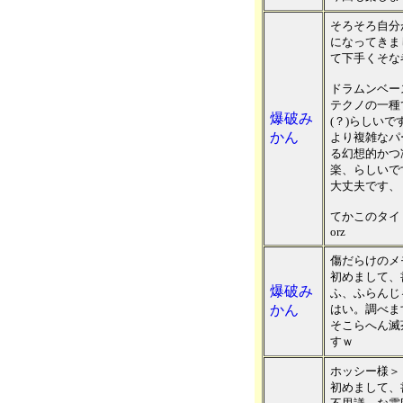
そろそろ自分
になってきま
て下手くそな
ドラムンベー
テクノの一種
爆破み
(？)らしいで
かん
より複雑なパ
る幻想的かつ
楽、らしいで
大丈夫です、
てかこのタイ
orz
傷だらけのメ
初めまして、
爆破み
ふ、ふらんじ
かん
はい。調べま
そこらへん滅
すｗ
ホッシー様＞
初めまして、