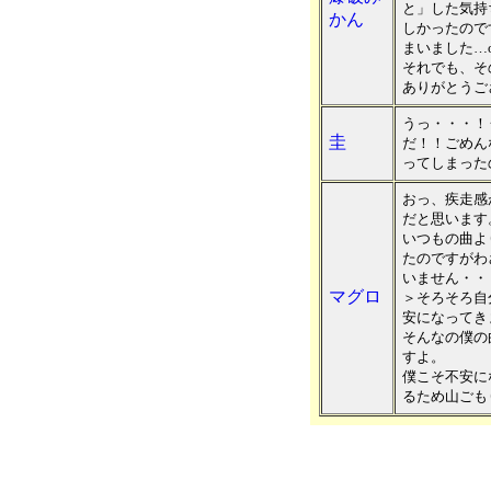
と」した気持
かん
しかったので
まいました…o
それでも、そ
ありがとうご
うっ・・・！
圭
だ！！ごめん
ってしまった
おっ、疾走感
だと思います
いつもの曲よ
たのですがわ
いません・・
マグロ
＞そろそろ自
安になってき
そんなの僕の
すよ。
僕こそ不安に
るため山ごも