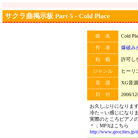
サクラ曲掲示板 Part 5 - Cold Place
曲 名
Cold Pl
作 者
爆破み
転 載
許可しな
ジャンル
ヒーリ
音 源
XG音源(
日 付
2006/12
お久しぶりになりま
冷た～い感じになりました
実際のところピアノ
＾；MP3はこちら
http://www.geocities.jp/