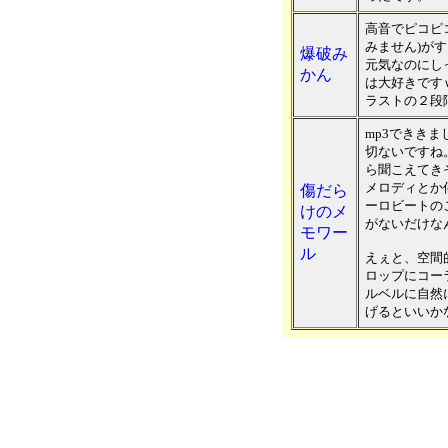
高音でピコピ
みません)が
爆破み
元気なのにし
かん
は大好きです
ラストの２段
mp3でききま
切ないですね
ら聞こえてき
メロディとか
傷だら
ーロビートの
けのメ
がないだけな
モワー
ル
えぇと、空間
ロップにコー
ルベルに自然
げるといいか