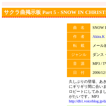
サクラ曲掲示板 Part 5 - SNOW IN CHRIS
曲 名
SNOW 
作 者
Akira.K
転 載
メール連
ジャンル
ダンス
音 源
MP3 /
日 付
2006/12/
久しぶりの登場、あ
にギリギリ間に合い
ロビートにしてみま
がたいです。MP3
http://db1.voiceblog.jp