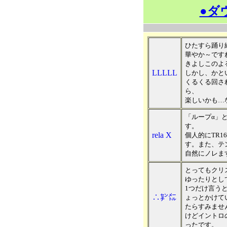
●ダ
ひたすら踊り
華やか～です
きよしこのよ
LLLLL
しかし、かと
くるくる回さ
ら、
楽しいかも…
「ループα」
す。
rela X
個人的にTR
す。また、テ
自然にノレま
とってもクリ
ゆったりとし
1つだけ言う
∴㌢㍍
ょっとかけて
たらすみませ
けどイントロ
ったです。