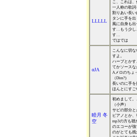
こ、これは、
一人称の歌詞
割りあい長い
タンに手を出
LLLLL
風に自身も出
す…もう少し
す…
ではでは
こんなに切な
すよ。
ハープとかす
てかソースな
αJA
Aメロのちょ
（Dim?)
長いのに手を
ほんとにすご
初めまして。
（小声）
サビの部分と
睦月 冬
ピアノとか、
空
mp3の方も
のエコーが強
のがとても残