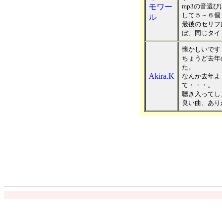
モワー
mp3の音選
して５～６個
ル
最後のセリフ
ぼ、同じタイ
懐かしいです
ちょうど去年
た。
Akira.K
なんか去年よ
て・・・。
聴き入ってし
良い曲、あり