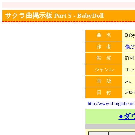
サクラ曲掲示板 Part 5 - BabyDoll
曲 名
Baby
作 者
傷だ
転 載
許可
ジャンル
ポッ
音 源
あ、
日 付
2006
http://www5f.biglobe.ne
●ダ