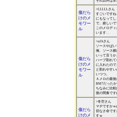
それ以外は非
>LLLLLさん
傷だら
すごいですね
けのメ
にもなってし
モワー
で、嬉しいで
このメロディ
ル
います…
>αJAさん
ソースやばい
俺、ソース横
いって言うか
傷だら
ハープ割れて
けのメ
に入れたので
モワー
と割れやすい
いつつ。
ル
Ａメロの最後
BM7だった
ちなみに比較
後の間奏です(
>冬空さん
マヂですかｗ(
傷だら
切なさ命です
けのメ
すｗ