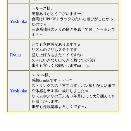
＞ルース様。
感想ありがとうございますー。
合間はHIPHOPトラックみたいな遊びがしたかっ
Yoshioka
たのでｗ
三連系独特のノリの良さを感じて頂けたら幸いで
す＾＾
とても立体感がありますネｗ
リズムのノリもステキです。
Ryuta
盛り上げ方もまたイイですね♪
久々にいきなり出てきて難ですが(笑)
来年も宜しくお願いしますm(_ _)m
＞Ryuta様。
感想thanksですー（'ー'*
ストリングスの「方向回す」パン振りが大活躍で
Yoshioka
立体感を出す事に成功しましたｗ
リズムやノリの工夫も３年目にして大分掴んでき
た感じがします。
来年も是非是非よろしくですっ♪