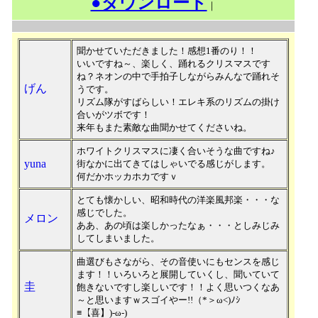
●ダウンロード
｜
聞かせていただきました！感想1番のり！！
いいですね～、楽しく、踊れるクリスマスです
ね？ネオンの中で手拍子しながらみんなで踊れそ
げん
うです。
リズム隊がすばらしい！エレキ系のリズムの掛け
合いがツボです！
来年もまた素敵な曲聞かせてくださいね。
ホワイトクリスマスに凄く合いそうな曲ですね♪
yuna
街なかに出てきてはしゃいでる感じがします。
何だかホッカホカですｖ
とても懐かしい、昭和時代の洋楽風邦楽・・・な
感じでした。
メロン
ああ、あの頃は楽しかったなぁ・・・としみじみ
してしまいました。
曲選びもさながら、その音使いにもセンスを感じ
ます！！いろいろと展開していくし、聞いていて
圭
飽きないですし楽しいです！！よく思いつくなあ
～と思いますｗスゴイやー!!（*＞ω<)ﾉｼ
≡【喜】)-ω-)