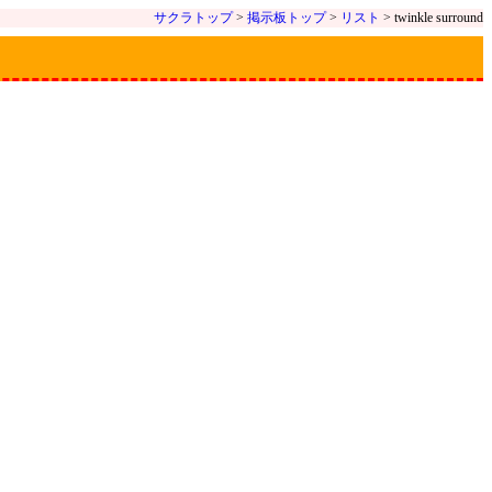
サクラトップ
>
掲示板トップ
>
リスト
> twinkle surround