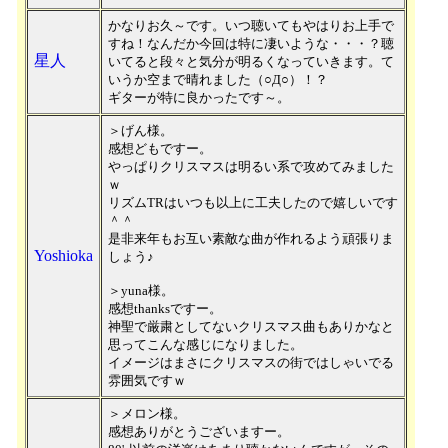
かなりお久～です。いつ聴いてもやはりお上手で
すね！なんだか今回は特に凄いような・・・？聴
星人
いてると段々と気分が明るくなっていきます。て
いうか空まで晴れました（○Д○）！？
ギターが特に良かったです～。
＞げん様。
感想どもですー。
やっぱりクリスマスは明るい系で攻めてみました
ｗ
リズムTRはいつも以上に工夫したので嬉しいです
＾＾
是非来年もお互い素敵な曲が作れるよう頑張りま
Yoshioka
しょう♪
＞yuna様。
感想thanksですー。
神聖で厳粛としてないクリスマス曲もありかなと
思ってこんな感じになりました。
イメージはまさにクリスマスの街ではしゃいでる
雰囲気ですｗ
＞メロン様。
感想ありがとうございますー。