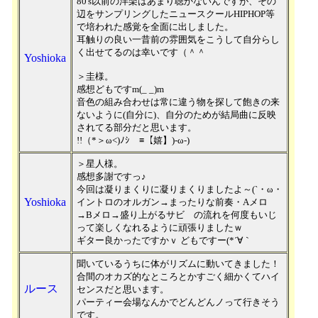
80's以前の洋楽はあまり聴かないんですが、その
辺をサンプリングしたニュースクールHIPHOP等
で培われた感覚を全面に出しました。
耳触りの良い一昔前の雰囲気をこうして自分らし
く出せてるのは幸いです（＾＾
Yoshioka
＞圭様。
感想どもですm(_ _)m
音色の組み合わせは常に違う物を探して飽きの来
ないように(自分に)、自分のためが結局曲に反映
されてる部分だと思います。
!!（*＞ω<)ﾉｼ ≡【嬉】)-ω-)
＞星人様。
感想多謝ですっ♪
今回は凝りまくりに凝りまくりましたよ～(`・ω・
Yoshioka
イントロのオルガン→まったりな前奏・Aメロ
→Bメロ→盛り上がるサビ の流れを何度もいじ
って楽しくなれるように頑張りましたｗ
ギター良かったですかｖ どもですー(*´∀｀
聞いているうちに体がリズムに動いてきました！
合間のオカズ的なところとかすごく細かくてハイ
ルース
センスだと思います。
パーティー会場なんかでどんどんノって行きそう
です。