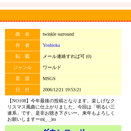
曲 名
twinkle surround
作 者
Yoshioka
転 載
メール連絡すれば可 (0)
ジャンル
ワールド
音 源
MSGS
日 付
2006/12/21 19:53:21
【NO108】今年最後の投稿となります。楽しげなク
リスマス風曲に仕上がりました。今回は「明るい三
連系」です、是非お聴き下さいー。来年もよろしく
お願いしますーm(_ _)m