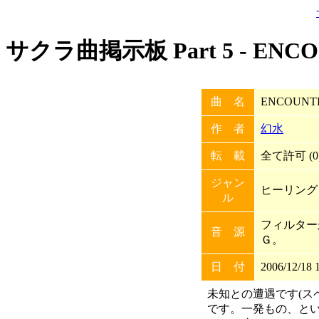
サクラ曲掲示板 Part 5 - ENC
曲 名
ENCOUNT
作 者
幻水
転 載
全て許可 (0
ジャン
ヒーリング
ル
フィルター
音 源
Ｇ。
日 付
2006/12/18 
未知との遭遇です(ス
です。一発もの、と