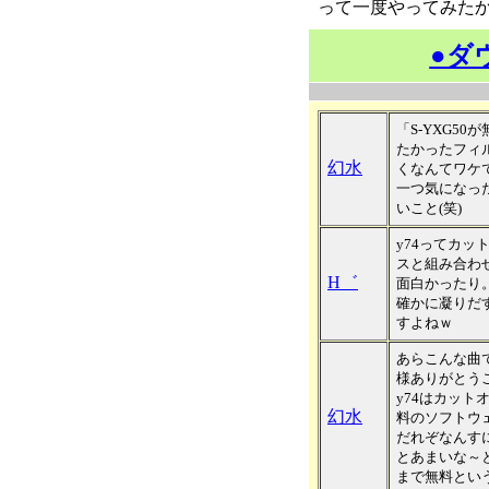
って一度やってみた
●ダ
「S-YXG5
たかったフィ
幻水
くなんてワケ
一つ気になっ
いこと(笑)
y74ってカッ
スと組み合わ
H゛
面白かったり
確かに凝りだ
すよねｗ
あらこんな曲
様ありがとう
y74はカッ
幻水
料のソフトウ
だれぞなんす
とあまいな～
まで無料とい