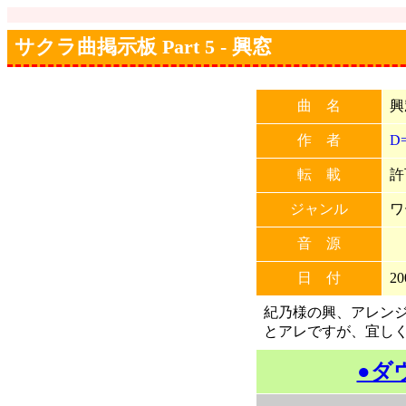
サクラ曲掲示板 Part 5 - 興窓
曲 名
興
作 者
D
転 載
許
ジャンル
ワ
音 源
日 付
20
紀乃様の興、アレンジ
とアレですが、宜し
●ダ