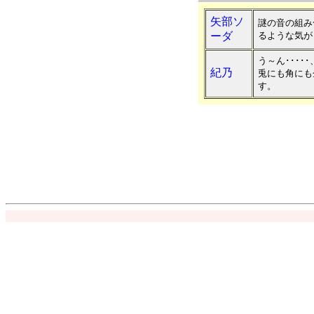
矢部ソ
謎の音の組み
ーダ
るような気が
う～ん･････
紀乃
兎にも角にも
す。