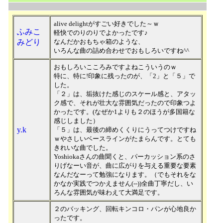
alive delightがすごい好きでした～ｗ
ふみこ
軽快でのりのりでよかったです♪
みどり
なんだかおもちゃ箱のような、
いろんな曲の詰め合わせでおもしろいですね^^
おもしろいこころみですよねこういうのｗ
特に、特に!印象に残ったのが、「2」と「５」で
した。
「２」は、垢抜けた感じのスケール感と、アタッ
ク感で、それが壮大な雰囲気だったので印象つよ
かったです。(なぜか1よりも２のほうが多国籍な
感じしました）
y.k
「５」は、最後の締めくくりにうってつけですね
ｗやさしいベースラインがたまらんです。とても
きれいな曲でした。
Yoshiokaさんの曲聞くと、パーカッション系のさ
りげなーい音が、曲に広がりを与える重要な要素
なんだなーって勉強になります。（でもそれをな
かなか実践でつかえません(--))全曲丁寧だし、い
ろんな雰囲気が味わえて大満足です。
２のバッキング、回転キンコロ・パンが心地良か
ったです。