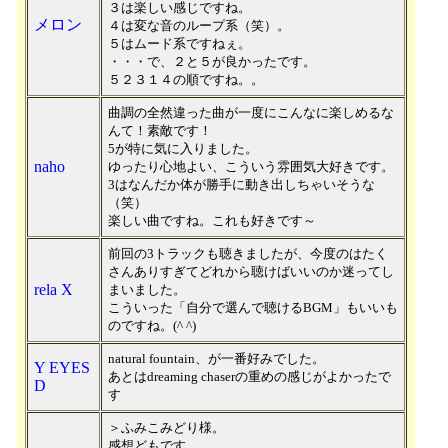
３は楽しい感じですね。
メロン
４は変な音のループ系（笑）。
５はムード系ですねぇ。
・・・で、２と５が良かったです。
５２３１４の順ですね。。
曲調の全然違った曲が一度にこんなに楽しめるな
んて！素敵です！
5が特に気に入りました。
naho
ゆったり心地よい、こういう雰囲気大好きです。
3はなんだか体が勝手に動き出しちゃいそうな
（笑）
楽しい曲ですね。これも好きです～
前回の3トラックも聴きましたが、今度のはたく
さんありすぎてどれから聴けばいいのか迷ってし
rela X
まいました。
こういった「自分で選んで聴けるBGM」もいいも
のですね。(^ ^)
natural fountain、が一番好みでした。
Y EYES
あとはdreaming chaserの重めの感じがよかったで
D
す
＞ふみこみどり様。
感想どもです。