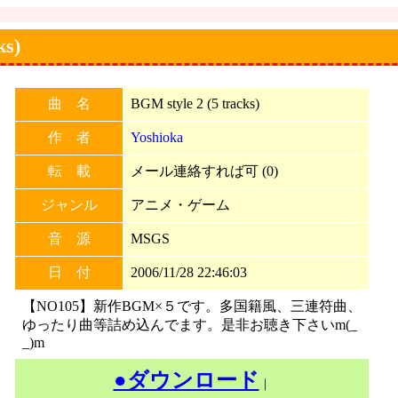
s)
曲 名
BGM style 2 (5 tracks)
作 者
Yoshioka
転 載
メール連絡すれば可 (0)
ジャンル
アニメ・ゲーム
音 源
MSGS
日 付
2006/11/28 22:46:03
【NO105】新作BGM×５です。多国籍風、三連符曲、
ゆったり曲等詰め込んでます。是非お聴き下さいm(_
_)m
●ダウンロード
｜