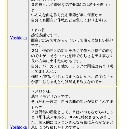
３連符＋ハイBPMなのでBGMには若干不向（ｒ
ｙ
いろんな曲を作りたる季節が年に何度かｗ
自分でも面白い作戦だと自負しております(ぉ
＞y.k.様。
感想多謝ですー。
Yoshioka
面白い試みですかｗそういって頂くと嬉しい限り
です。
２は、他の曲との対比を考えて作った惰性の曲な
のですが、そういった意味でらしさを出す事なく
良い方向に出来たのかもです。
自分、パーカスと他のトラックの関係はあまり考
えてませんね；
強拍・弱拍だけじゃつまらないから、適度にちゃ
かぽこしちゃえと付け加える程度なのでｗ
＞メロン様。
感想ドモアリガトです。
それぞれ一言に、自分の曲の想いが集約されてま
すねｗ
２は偶然の産物として、５はいつもながらのしっ
とり系作成スキルを、BGMに特化させてみまし
た。個人的にはメロンさんなら気に入るかなぁと
Yoshioka
思いつつ投稿したものですｗ