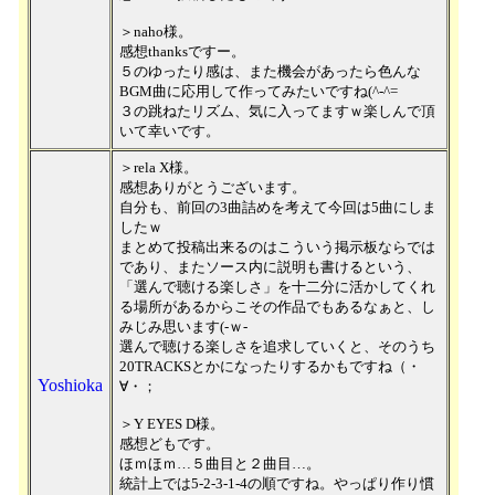
＞naho様。
感想thanksですー。
５のゆったり感は、また機会があったら色んな
BGM曲に応用して作ってみたいですね(^-^=
３の跳ねたリズム、気に入ってますｗ楽しんで頂
いて幸いです。
＞rela X様。
感想ありがとうございます。
自分も、前回の3曲詰めを考えて今回は5曲にしま
したｗ
まとめて投稿出来るのはこういう掲示板ならでは
であり、またソース内に説明も書けるという、
「選んで聴ける楽しさ」を十二分に活かしてくれ
る場所があるからこその作品でもあるなぁと、し
みじみ思います(-ｗ-
選んで聴ける楽しさを追求していくと、そのうち
20TRACKSとかになったりするかもですね（・
Yoshioka
∀・；
＞Y EYES D様。
感想どもです。
ほｍほｍ…５曲目と２曲目…。
統計上では5-2-3-1-4の順ですね。やっぱり作り慣