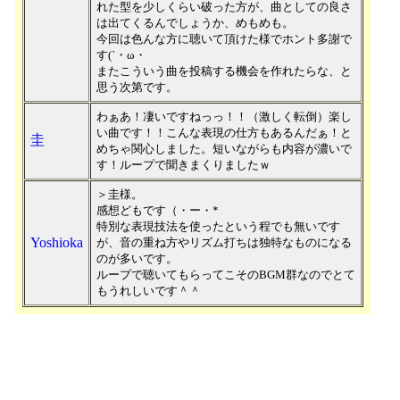
れた型を少しくらい破った方が、曲としての良さ
は出てくるんでしょうか、めもめも。
今回は色んな方に聴いて頂けた様でホント多謝で
す(`・ω・
またこういう曲を投稿する機会を作れたらな、と
思う次第です。
わぁあ！凄いですねっっ！！（激しく転倒）楽し
い曲です！！こんな表現の仕方もあるんだぁ！と
圭
めちゃ関心しました。短いながらも内容が濃いで
す！ループで聞きまくりましたｗ
＞圭様。
感想どもです（・ー・*
特別な表現技法を使ったという程でも無いです
Yoshioka
が、音の重ね方やリズム打ちは独特なものになる
のが多いです。
ループで聴いてもらってこそのBGM群なのでとて
もうれしいです＾＾