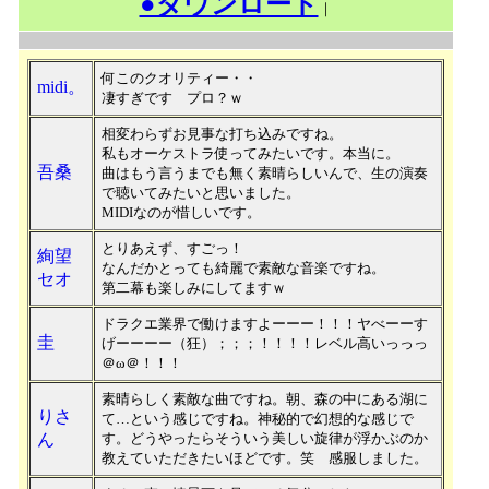
●ダウンロード
｜
何このクオリティー・・
midi。
凄すぎです プロ？ｗ
相変わらずお見事な打ち込みですね。
私もオーケストラ使ってみたいです。本当に。
吾桑
曲はもう言うまでも無く素晴らしいんで、生の演奏
で聴いてみたいと思いました。
MIDIなのが惜しいです。
とりあえず、すごっ！
絢望
なんだかとっても綺麗で素敵な音楽ですね。
セオ
第二幕も楽しみにしてますｗ
ドラクエ業界で働けますよーーー！！！ヤべーーす
圭
げーーーー（狂）；；；！！！！レベル高いっっっ
＠ω＠！！！
素晴らしく素敵な曲ですね。朝、森の中にある湖に
りさ
て…という感じですね。神秘的で幻想的な感じで
ん
す。どうやったらそういう美しい旋律が浮かぶのか
教えていただきたいほどです。笑 感服しました。