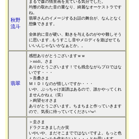
まるで森の情景画を見ている気分でした。
均整の取れた音の重なり、綺麗なオーケストラです
ね。
翡翠さんのイメージするお話の舞台が、なんとなく
秋野
想像できます。
流斗
全体的に音が硬い、動きを与えるのがやや難しそう
に思います...もうすこし音やメロディを遊ばせても
いいんじゃないかなぁとか。。
感想ありがとうございますｗｗ
＞midi。さま
ありがとうございます！でも残念ながらプロではな
いです・・・
＞吾桑さま
翡翠
ＭＩＤＩなのが惜しいですか・・・
いや、ぶっちゃけ楽譜はあるので、誰かやってくれ
ませんかねぇ（笑）
＞絢望セオさま
ありがとうございます。ちまちまと作っていきます
ので、気長に待っていてください^w^
＞圭さま
ドラクエきましたか笑
いやいや、まだそこまでではないですよ。もっと色
んなジャンルを作れないと・・・とか思います。