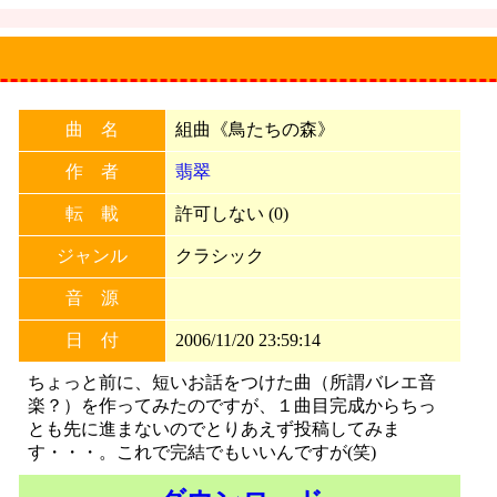
》
曲 名
組曲《鳥たちの森》
作 者
翡翠
転 載
許可しない (0)
ジャンル
クラシック
音 源
日 付
2006/11/20 23:59:14
ちょっと前に、短いお話をつけた曲（所謂バレエ音
楽？）を作ってみたのですが、１曲目完成からちっ
とも先に進まないのでとりあえず投稿してみま
す・・・。これで完結でもいいんですが(笑)