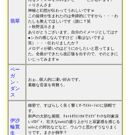
＞りさんさま
神秘と幻想が伝わってうれしいですｗ
この旋律が生まれたのは奇跡的にですから・・・わ
翡翠
たしも教えてほしいです（誰に？笑
＞秋野流斗さま
ありがとうございます。自分のイメージとしてはナ
●シカの感じなんですけど（毒はないですよ
笑）・・・伝わりましたか？
メロディが硬いのはどうにかしたいと思ってまし
た。全曲ができたら改訂版を出すので、そのときに
いじってみますｗ
ペー
ガ
おぉ....個人的に凄い好みです。
ン・
素敵な音楽を有難う。
ダン
ス
緻密で、すばらしく良く響くｵｰｹｽﾄﾚｰｼｮﾝに脱帽で
す。
和声の大胆な展開、ﾁｮｯﾄｵﾘｴﾝﾀﾙでｴｸｿﾞﾁｯｸな印象深
伊沙
いﾒﾛﾃﾞｨ、壮大なtuttiの盛り上がりと寂寥感を感じる
輪寛
soloとの対比などなど、ウムウと思わずうなりまく
りです。まさか独学？
生